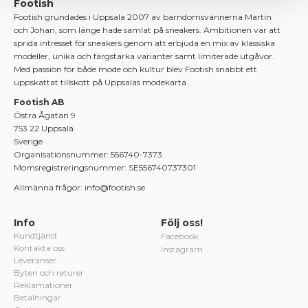
Footish
Footish grundades i Uppsala 2007 av barndomsvännerna Martin
och Johan, som länge hade samlat på sneakers. Ambitionen var att
sprida intresset för sneakers genom att erbjuda en mix av klassiska
modeller, unika och färgstarka varianter samt limiterade utgåvor.
Med passion för både mode och kultur blev Footish snabbt ett
uppskattat tillskott på Uppsalas modekarta.
Footish AB
Östra Ågatan 9
753 22 Uppsala
Sverige
Organisationsnummer: 556740-7373
Momsregistreringsnummer: SE556740737301
Allmänna frågor: info@footish.se
Info
Följ oss!
Kundtjänst
Facebook
Kontakta oss
Instagram
Leveranser
Byten och returer
Reklamationer
Betalningar