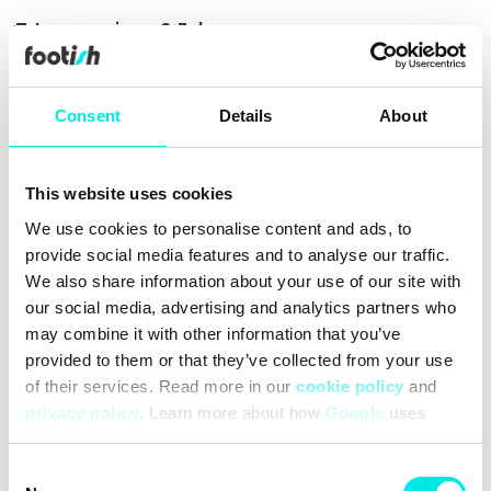
Leverans inom 2-3 dagar
Alltid 30 dagars returrätt
Över 90 000 följare
Consent
Details
About
Grundat 2007
This website uses cookies
#sneakers
#25q1
#white
We use cookies to personalise content and ads, to
provide social media features and to analyse our traffic.
Rengöring
Leveranser
Storleksguide
We also share information about your use of our site with
our social media, advertising and analytics partners who
may combine it with other information that you’ve
provided to them or that they’ve collected from your use
of their services. Read more in our
cookie policy
and
privacy policy
. Learn more about how
Google
uses
data.
Consent