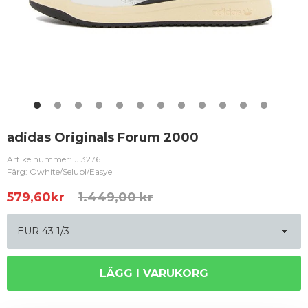
adidas Originals Forum 2000
Artikelnummer:
JI3276
Färg: Owhite/Selubl/Easyel
579,60
kr
1.449,00 kr
LÄGG I VARUKORG