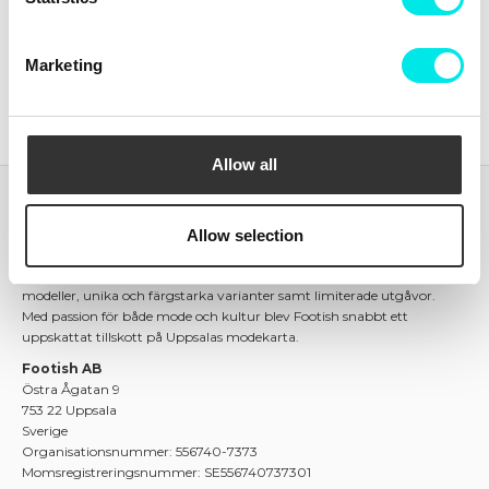
info@footish.se
Frågor om din order:
Marketing
kundtjanst@footish.se
Allow all
Footish
Footish grundades i Uppsala 2007 av barndomsvännerna Martin
Allow selection
och Johan, som länge hade samlat på sneakers. Ambitionen var att
sprida intresset för sneakers genom att erbjuda en mix av klassiska
modeller, unika och färgstarka varianter samt limiterade utgåvor.
Med passion för både mode och kultur blev Footish snabbt ett
uppskattat tillskott på Uppsalas modekarta.
Footish AB
Östra Ågatan 9
753 22 Uppsala
Sverige
Organisationsnummer: 556740-7373
Momsregistreringsnummer: SE556740737301