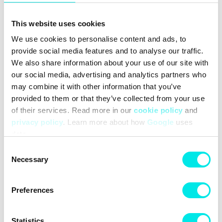
direktbetalning via din bank. Allmänna villkor för Klarna hittar
du här:
Allmänna villkor.
This website uses cookies
We use cookies to personalise content and ads, to
För mer info om ditt köp, besök
Mina Sidor hos Klarna
.
provide social media features and to analyse our traffic.
Varför går mitt köp inte igenom?
We also share information about your use of our site with
Om ditt köp inte godkänns när du väljer att betala mot
our social media, advertising and analytics partners who
faktura kan det bero på några olika anledningar:
may combine it with other information that you’ve
Du är under 18 år
provided to them or that they’ve collected from your use
Adressen du angivit inte är din folkbokförda adress
of their services. Read more in our
cookie policy
and
Du har angivit ett felaktigt personnummer
privacy policy
. Learn more about how
Google
uses
Du har nått din maximala kreditgräns
data.
Vill du ha mer information? Hör gärna av dig till Klarna på 08-
Consent
Necessary
120 120 10
Selection
Har du några frågor?
Preferences
Maila vår kundtjänst
Allmänna frågor:
Statistics