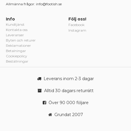
Allmänna frågor: info@footish.se
Info
Följ oss!
Kundtjänst
Facebook
Kontakta oss
Instagram
Leveranser
Byten och returer
Reklamationer
Betalningar
Cookiepolicy
Beställningar
Leverans inom 2-3 dagar
Alltid 30 dagars returrätt
Över 90 000 följare
Grundat 2007