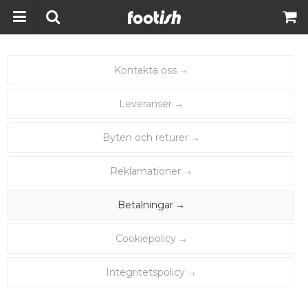
Kontakta oss
Leveranser
Byten och returer
Reklamationer
Betalningar
Cookiepolicy
Integritetspolicy