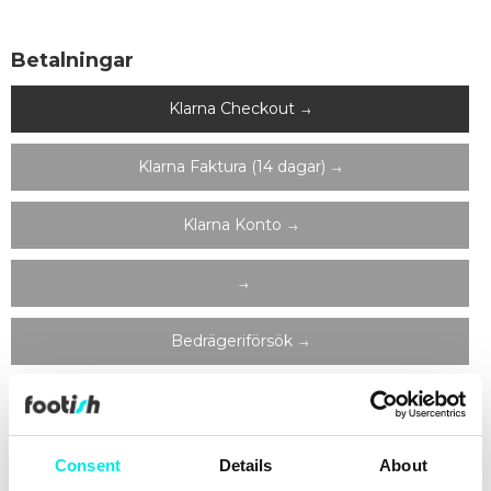
Betalningar
Klarna Checkout
Klarna Faktura (14 dagar)
Klarna Konto
Bedrägeriförsök
Klarna Checkout
På Footish betalar du med Klarna Checkout. Med Klarna
Consent
Details
About
Checkout kan du välja att betala direkt med kort (Visa,
Mastercard eller American Express), med faktura, eller med