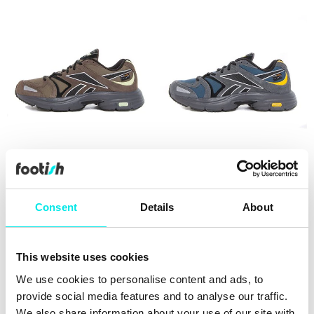
Reebok Rbk Premier Road
Reebok Rbk Premier Road
Plus VI
Plus VI
479,60 kr
1.199,00 kr
479,60 kr
1.199,00 kr
Consent
Details
About
60%
This website uses cookies
We use cookies to personalise content and ads, to
provide social media features and to analyse our traffic.
We also share information about your use of our site with