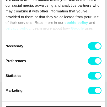
our social media, advertising and analytics partners who
may combine it with other information that you’ve
provided to them or that they’ve collected from your use
of their services. Read more in our
cookie policy
and
privacy policy
. Learn more about how
Google
uses
data.
Reebok Premier Road Plus
VI
Consent
Necessary
Selection
439,60 kr
1.099,00 kr
Preferences
Senaste från
footish
på Instagram
Statistics
Marketing
Footish
Footish grundades i Uppsala 2007 av barndomsvännerna Martin
och Johan, som länge hade samlat på sneakers. Ambitionen var att
sprida intresset för sneakers genom att erbjuda en mix av klassiska