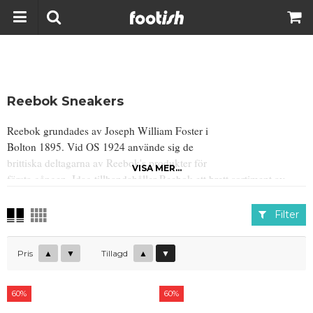
Reebok Sneakers
Reebok grundades av Joseph William Foster i
Bolton 1895. Vid OS 1924 använde sig de
brittiska deltagarna av Reebok's produkter för
VISA MER...
första gången. Idag tillhandahåller Reebok ett brett sortiment av
artiklar inkluderat klassiska sneakers som Reebok Pump och Classic
Leather.
Filter
Pris
▲
▼
Tillagd
▲
▼
60%
60%