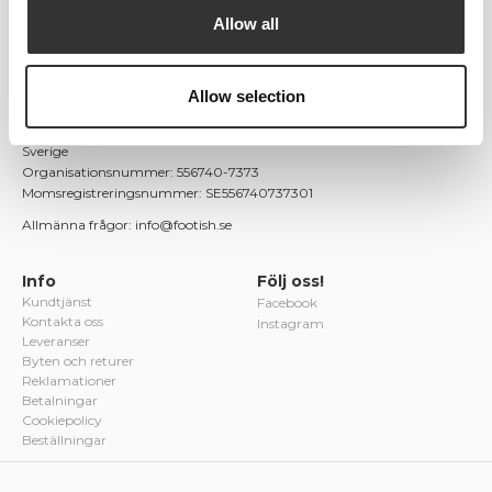
modeller, unika och färgstarka varianter samt limiterade utgåvor.
Allow all
Med passion för både mode och kultur blev Footish snabbt ett
uppskattat tillskott på Uppsalas modekarta.
Footish AB
Allow selection
Östra Ågatan 9
753 22 Uppsala
Sverige
Organisationsnummer: 556740-7373
Momsregistreringsnummer: SE556740737301
Allmänna frågor: info@footish.se
Info
Följ oss!
Kundtjänst
Facebook
Kontakta oss
Instagram
Leveranser
Byten och returer
Reklamationer
Betalningar
Cookiepolicy
Beställningar