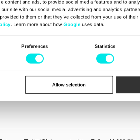
e content and ads, to provide social media features and to analy
Kundtjänst
in och Johan, som
 our site with our social media, advertising and analytics partn
Kontakta oss
sset för sneakers genom
Leveranser
varianter samt
 provided to them or that they’ve collected from your use of thei
Byten och returer
Footish snabbt ett
olicy
. Learn more about how
Google
uses data.
Reklamationer
Betalningar
Köpvillkor
Cookiepolicy
Preferences
Statistics
Beställningar
Allow selection