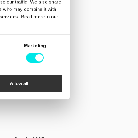
se our traffic. We also share
Facebook
ers who may combine it with
Instagram
r services. Read more in our
Marketing
Allow all