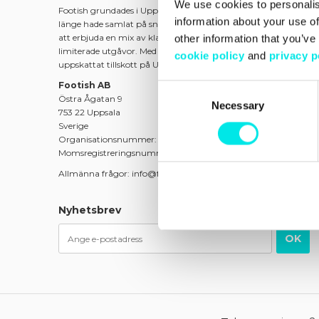
We use cookies to personalis
Footish grundades i Uppsala 2007 av barndomsvännerna Mart
information about your use of
länge hade samlat på sneakers. Ambitionen var att sprida intre
att erbjuda en mix av klassiska modeller, unika och färgstarka 
other information that you’ve
limiterade utgåvor. Med passion för både mode och kultur blev 
cookie policy
and
privacy p
uppskattat tillskott på Uppsalas modekarta.
Footish AB
Consent
Östra Ågatan 9
Necessary
Selection
753 22 Uppsala
Sverige
Organisationsnummer: 556740-7373
Momsregistreringsnummer: SE556740737301
Allmänna frågor: info@footish.se
Nyhetsbrev
OK