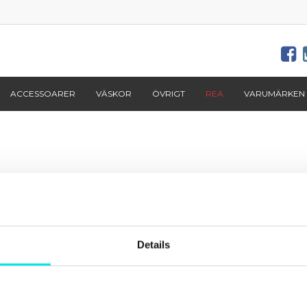
ACCESSOARER
VÄSKOR
ÖVRIGT
REA
VARUMÄRKEN
Senaste från
footish
på Instagram
Details
Info