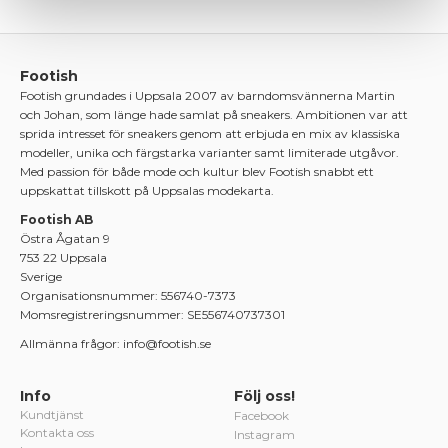
Footish
Footish grundades i Uppsala 2007 av barndomsvännerna Martin
och Johan, som länge hade samlat på sneakers. Ambitionen var att
sprida intresset för sneakers genom att erbjuda en mix av klassiska
modeller, unika och färgstarka varianter samt limiterade utgåvor.
Med passion för både mode och kultur blev Footish snabbt ett
uppskattat tillskott på Uppsalas modekarta.
Footish AB
Östra Ågatan 9
753 22 Uppsala
Sverige
Organisationsnummer: 556740-7373
Momsregistreringsnummer: SE556740737301
Allmänna frågor: info@footish.se
Info
Följ oss!
Kundtjänst
Facebook
Kontakta oss
Instagram