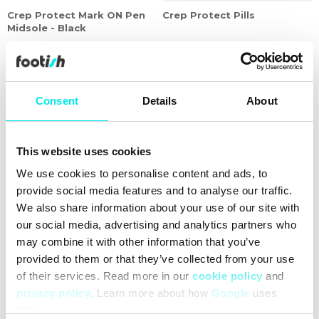
Crep Protect Mark ON Pen
Crep Protect Pills
Midsole - Black
67,60 kr
169,00 kr
89,25 kr
119,00 kr
26%
26%
Consent
Details
About
This website uses cookies
We use cookies to personalise content and ads, to
provide social media features and to analyse our traffic.
We also share information about your use of our site with
our social media, advertising and analytics partners who
may combine it with other information that you’ve
provided to them or that they’ve collected from your use
Crep Protect Flat Nano
Crep Protect Round Nano
of their services. Read more in our
cookie policy
and
Laces - Black
Laces - Black
privacy policy
. Learn more about how
Google
uses
51,75 kr
69,00 kr
51,75 kr
69,00 kr
data.