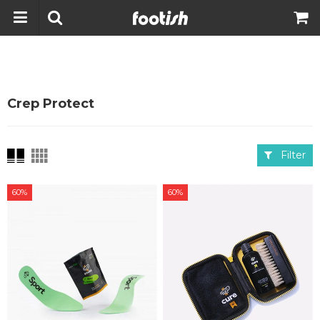
Crep Protect
Filter
60%
60%