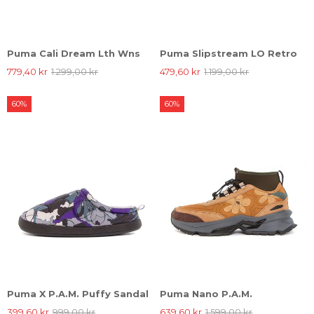
Puma Cali Dream Lth Wns
Puma Slipstream LO Retro
779,40 kr
1.299,00 kr
479,60 kr
1.199,00 kr
60%
60%
Puma X P.A.M. Puffy Sandal
Puma Nano P.A.M.
399,60 kr
999,00 kr
639,60 kr
1.599,00 kr