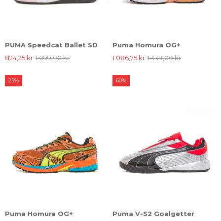
PUMA Speedcat Ballet SD
Puma Homura OG+
824,25 kr
1.099,00 kr
1.086,75 kr
1.449,00 kr
25%
60%
Puma Homura OG+
Puma V-S2 Goalgetter