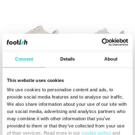
Consent
Details
About
Puma GV Special Base
Puma Palermo Lth
This website uses cookies
559,60 kr
1.399,00 kr
399,60 kr
999,00 kr
We use cookies to personalise content and ads, to
60%
60%
provide social media features and to analyse our traffic.
We also share information about your use of our site with
our social media, advertising and analytics partners who
may combine it with other information that you’ve
provided to them or that they’ve collected from your use
of their services. Read more in our
cookie policy
and