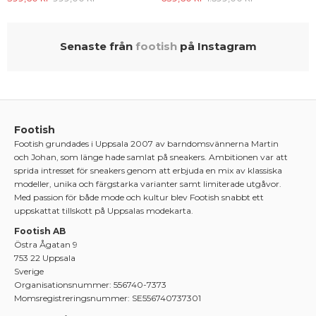
Senaste från
footish
på Instagram
Footish
Footish grundades i Uppsala 2007 av barndomsvännerna Martin
och Johan, som länge hade samlat på sneakers. Ambitionen var att
sprida intresset för sneakers genom att erbjuda en mix av klassiska
modeller, unika och färgstarka varianter samt limiterade utgåvor.
Med passion för både mode och kultur blev Footish snabbt ett
uppskattat tillskott på Uppsalas modekarta.
Footish AB
Östra Ågatan 9
753 22 Uppsala
Sverige
Organisationsnummer: 556740-7373
Momsregistreringsnummer: SE556740737301