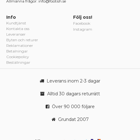
Allmänna frågor: info@footish.se
Info
Följ oss!
Kundtjänst
Facebook
Kontakta oss
Instagram
Leveranser
Byten och returer
Reklamationer
Betalningar
Cookiepolicy
Beställningar
Leverans inom 2-3 dagar
Alltid 30 dagars returrätt
Över 90 000 följare
Grundat 2007