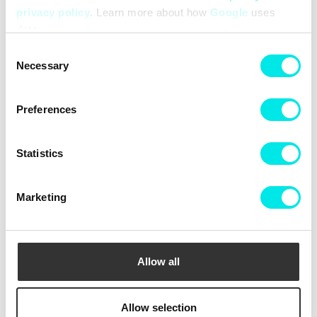
privacy policy
. Learn more about how
Google
uses
data.
Consent
Necessary
Selection
Puma Palermo Lth
Puma Palermo
Preferences
399,60 kr
999,00 kr
399,60 kr
999,00 kr
60%
60%
Statistics
Marketing
Allow all
Allow selection