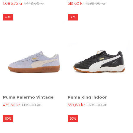
1.086,75 kr
1.449,00 kr
519,60 kr
1.299,00 kr
60%
60%
Puma Palermo Vintage
Puma King Indoor
479,60 kr
1.199,00 kr
559,60 kr
1.399,00 kr
60%
60%