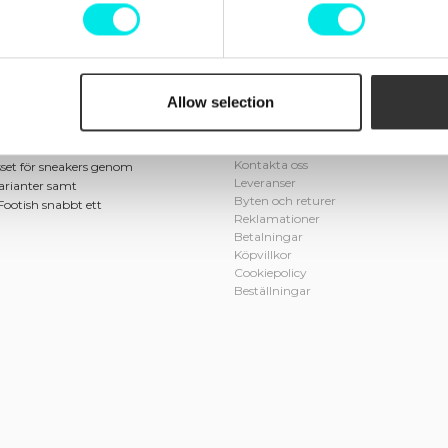
Allow selection
Info
Kundtjänst
in och Johan, som
Kontakta oss
sset för sneakers genom
Leveranser
varianter samt
Byten och returer
Footish snabbt ett
Reklamationer
Betalningar
Köpvillkor
Cookiepolicy
Beställningar