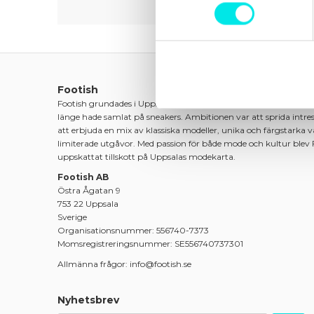
Footish
Footish grundades i Uppsala 2007 av barndomsvännerna Mart
länge hade samlat på sneakers. Ambitionen var att sprida intre
att erbjuda en mix av klassiska modeller, unika och färgstarka 
limiterade utgåvor. Med passion för både mode och kultur blev 
uppskattat tillskott på Uppsalas modekarta.
Footish AB
Östra Ågatan 9
753 22 Uppsala
Sverige
Organisationsnummer: 556740-7373
Momsregistreringsnummer: SE556740737301
Allmänna frågor: info@footish.se
Nyhetsbrev