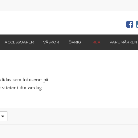
ACCESSOARER
VÄSKOR
ÖVRIGT
REA
VARUMÄRKEN
Adidas som fokuserar på
iviteter i din vardag.