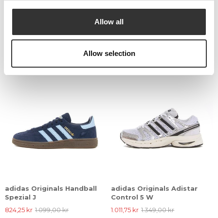
adidas Originals
adidas Originals Samba OG
Allow all
Taekwondo Mei Ballet W
W
899,25 kr
1.199,00 kr
1.086,75 kr
1.449,00 kr
Allow selection
25%
25%
adidas Originals Handball
adidas Originals Adistar
Spezial J
Control 5 W
824,25 kr
1.099,00 kr
1.011,75 kr
1.349,00 kr