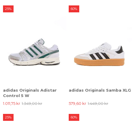
25%
60%
adidas Originals Adistar
adidas Originals Samba XLG
Control 5 W
1.011,75 kr
1.349,00 kr
579,60 kr
1.449,00 kr
25%
60%