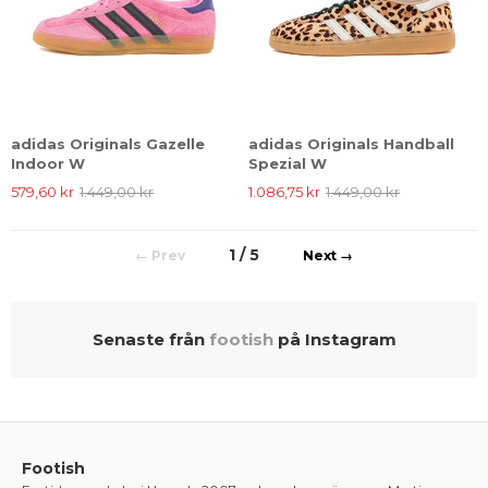
adidas Originals Gazelle
adidas Originals Handball
Indoor W
Spezial W
579,60 kr
1.449,00 kr
1.086,75 kr
1.449,00 kr
1 / 5
←
→
Senaste från
footish
på Instagram
Footish