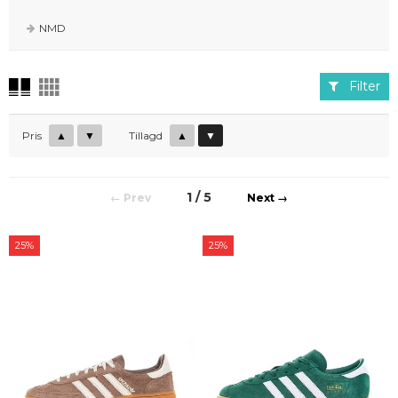
NMD
Filter
Pris
▲
▼
Tillagd
▲
▼
1 / 5
←
→
25%
25%