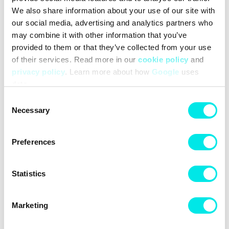
We also share information about your use of our site with
our social media, advertising and analytics partners who
may combine it with other information that you’ve
provided to them or that they’ve collected from your use
adidas Originals Samba OG
adidas Originals Samba OG
of their services. Read more in our
cookie policy
and
W
W
privacy policy
. Learn more about how
Google
uses
1.086,75 kr
1.449,00 kr
1.086,75 kr
1.449,00 kr
data.
Consent
25%
25%
Necessary
Selection
Preferences
Statistics
Marketing