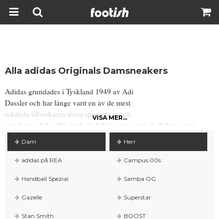
Alla adidas Originals Damsneakers
Adidas grundades i Tyskland 1949 av Adi
Dassler och har länge varit en av de mest
erkända tillverkarna inom sportswear och
VISA MER...
sneakers. adidas Originals är Adidas egna retro-kollektion som
innefattar klassiker som exempelvis Superstar, Stan Smith, Gazelle,
Dam
Herr
ZX Flux, NMD, Tubular
adidas på REA
Campus 00s
Handball Spezial
Samba OG
Gazelle
Superstar
Stan Smith
BOOST