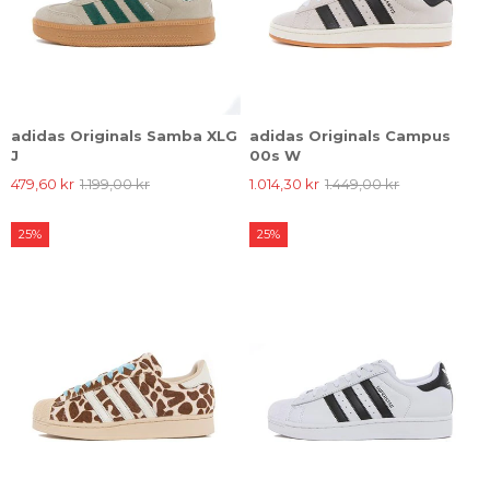
adidas Originals Samba XLG
adidas Originals Campus
J
00s W
479,60 kr
1.199,00 kr
1.014,30 kr
1.449,00 kr
25%
25%