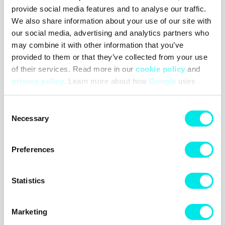
provide social media features and to analyse our traffic.
Footish
We also share information about your use of our site with
Footish grundades i Uppsala 2007 av barndomsvännerna Martin
och Johan, som länge hade samlat på sneakers. Ambitionen var att
our social media, advertising and analytics partners who
sprida intresset för sneakers genom att erbjuda en mix av klassiska
may combine it with other information that you’ve
modeller, unika och färgstarka varianter samt limiterade utgåvor.
provided to them or that they’ve collected from your use
Med passion för både mode och kultur blev Footish snabbt ett
of their services. Read more in our
cookie policy
and
uppskattat tillskott på Uppsalas modekarta.
privacy policy
. Learn more about how
Google
uses
Footish AB
data.
Östra Ågatan 9
753 22 Uppsala
Consent
Sverige
Necessary
Selection
Organisationsnummer: 556740-7373
Momsregistreringsnummer: SE556740737301
Allmänna frågor: info@footish.se
Preferences
Info
Följ oss!
Statistics
Kundtjänst
Facebook
Kontakta oss
Instagram
Leveranser
Byten och returer
Marketing
Reklamationer