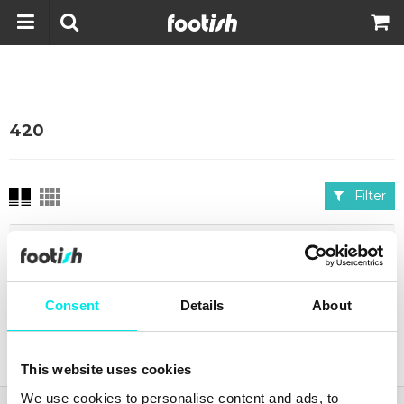
420
Filter
Pris
▲
▼
Tillagd
▲
▼
Consent
Details
About
Senaste från
footish
på Instagram
This website uses cookies
We use cookies to personalise content and ads, to