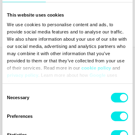
Pris
▲
▼
Tillagd
▲
▼
This website uses cookies
Senaste från
footish
på Instagram
We use cookies to personalise content and ads, to
provide social media features and to analyse our traffic.
We also share information about your use of our site with
our social media, advertising and analytics partners who
may combine it with other information that you’ve
Footish
provided to them or that they’ve collected from your use
Footish grundades i Uppsala 2007 av barndomsvännerna Martin
of their services. Read more in our
cookie policy
and
och Johan, som länge hade samlat på sneakers. Ambitionen var att
privacy policy
. Learn more about how
Google
uses
sprida intresset för sneakers genom att erbjuda en mix av klassiska
data.
modeller, unika och färgstarka varianter samt limiterade utgåvor.
Med passion för både mode och kultur blev Footish snabbt ett
Consent
uppskattat tillskott på Uppsalas modekarta.
Necessary
Selection
Footish AB
Östra Ågatan 9
753 22 Uppsala
Preferences
Sverige
Organisationsnummer: 556740-7373
Momsregistreringsnummer: SE556740737301
Statistics