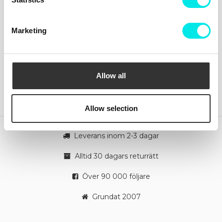
Allmänna frågor: info@footish.se
Marketing
Info
Följ oss!
Kundtjänst
Facebook
Kontakta oss
Instagram
Leveranser
Byten och returer
Allow all
Reklamationer
Betalningar
Cookiepolicy
Beställningar
Allow selection
Leverans inom 2-3 dagar
Alltid 30 dagars returrätt
Över 90 000 följare
Grundat 2007