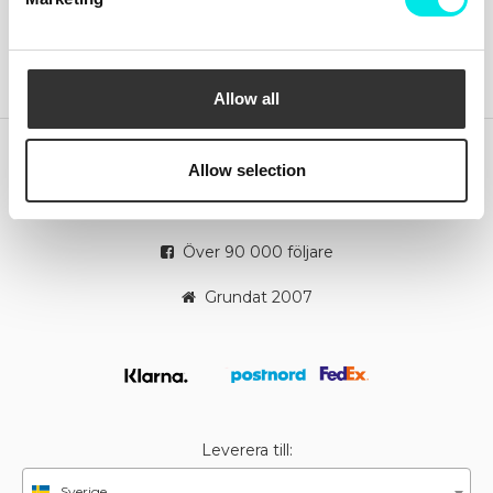
Byten och returer
Reklamationer
Betalningar
Cookiepolicy
Beställningar
Allow all
Leverans inom 2-3 dagar
Allow selection
Alltid 30 dagars returrätt
Över 90 000 följare
Grundat 2007
Leverera till:
Sverige