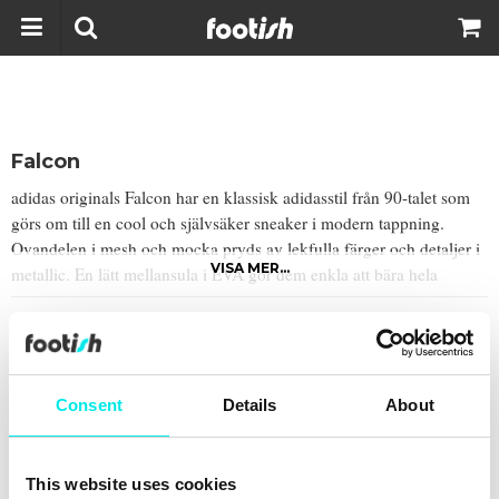
Falcon
adidas originals Falcon har en klassisk adidasstil från 90-talet som
görs om till en cool och självsäker sneaker i modern tappning.
Ovandelen i mesh och mocka pryds av lekfulla färger och detaljer i
VISA MER...
metallic. En lätt mellansula i EVA gör dem enkla att bära hela
dagen.
Filter
Consent
Details
About
Senaste från
footish
på Instagram
This website uses cookies