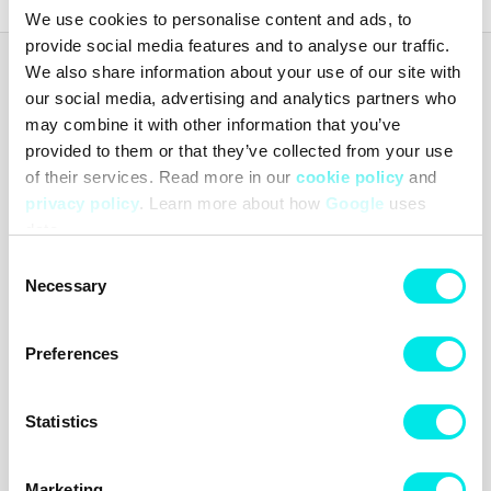
We use cookies to personalise content and ads, to
provide social media features and to analyse our traffic.
We also share information about your use of our site with
Footish
our social media, advertising and analytics partners who
Footish grundades i Uppsala 2007 av barndomsvännerna Martin
och Johan, som länge hade samlat på sneakers. Ambitionen var att
may combine it with other information that you’ve
sprida intresset för sneakers genom att erbjuda en mix av klassiska
provided to them or that they’ve collected from your use
modeller, unika och färgstarka varianter samt limiterade utgåvor.
of their services. Read more in our
cookie policy
and
Med passion för både mode och kultur blev Footish snabbt ett
privacy policy
. Learn more about how
Google
uses
uppskattat tillskott på Uppsalas modekarta.
data.
Footish AB
Östra Ågatan 9
Consent
753 22 Uppsala
Necessary
Selection
Sverige
Organisationsnummer: 556740-7373
Momsregistreringsnummer: SE556740737301
Preferences
Allmänna frågor: info@footish.se
Statistics
Info
Följ oss!
Kundtjänst
Facebook
Kontakta oss
Instagram
Marketing
Leveranser