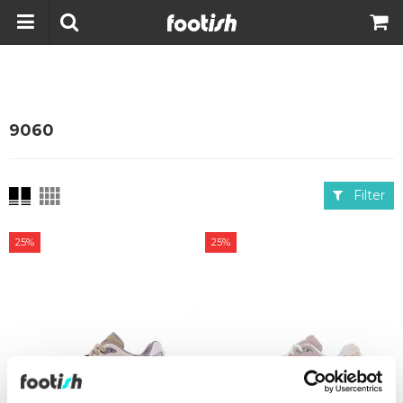
9060
Filter
25%
25%