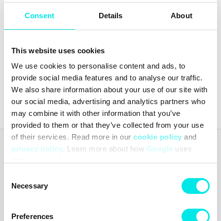
Consent
Details
About
New Balance 9060
New Balance 9060
This website uses cookies
1.724,25 kr
2.299,00 kr
1.724,25 kr
2.299,00 kr
We use cookies to personalise content and ads, to
provide social media features and to analyse our traffic.
We also share information about your use of our site with
Senaste från
footish
på Instagram
our social media, advertising and analytics partners who
may combine it with other information that you’ve
provided to them or that they’ve collected from your use
of their services. Read more in our
cookie policy
and
privacy policy
. Learn more about how
Google
uses
Footish
Footish grundades i Uppsala 2007 av barndomsvännerna Martin
data.
och Johan, som länge hade samlat på sneakers. Ambitionen var att
Consent
sprida intresset för sneakers genom att erbjuda en mix av klassiska
Necessary
Selection
modeller, unika och färgstarka varianter samt limiterade utgåvor.
Med passion för både mode och kultur blev Footish snabbt ett
uppskattat tillskott på Uppsalas modekarta.
Preferences
Footish AB