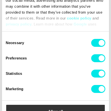
our social media, advertising and analytics partners who
may combine it with other information that you’ve
adidas Originals NMD R1 W
adidas Originals Stan Smith
provided to them or that they’ve collected from your use
Millencon W
of their services. Read more in our
cookie policy
and
639,60 kr
1.599,00 kr
519,60 kr
1.299,00 kr
privacy policy
. Learn more about how
Google
uses
data.
60%
60%
Consent
Necessary
Selection
Preferences
Statistics
Marketing
adidas Originals Premium
adidas Originals Adicolor
Essentials Cargo Joggers
Essentials Short Leggings