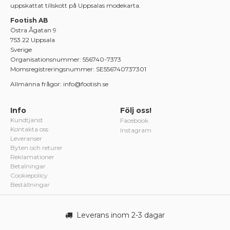
uppskattat tillskott på Uppsalas modekarta.
Footish AB
Östra Ågatan 9
753 22 Uppsala
Sverige
Organisationsnummer: 556740-7373
Momsregistreringsnummer: SE556740737301
Allmänna frågor: info@footish.se
Info
Följ oss!
Kundtjänst
Facebook
Kontakta oss
Instagram
Leveranser
Byten och returer
Reklamationer
Betalningar
Cookiepolicy
Beställningar
Leverans inom 2-3 dagar