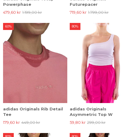
Powerphase
Futurepacer
479,60 kr
1.199,00 kr
719,60 kr
1.799,00 kr
60%
80%
adidas Originals Rib Detail
adidas Originals
Tee
Asymmetric Top W
179,60 kr
449,00 kr
59,80 kr
299,00 kr
80%
80%