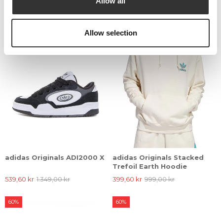
Allow all
399,60 kr
999,00 kr
131,60 kr
329,00 kr
60%
60%
Allow selection
adidas Originals ADI2000 X
adidas Originals Stacked
Trefoil Earth Hoodie
539,60 kr
1.349,00 kr
399,60 kr
999,00 kr
60%
60%