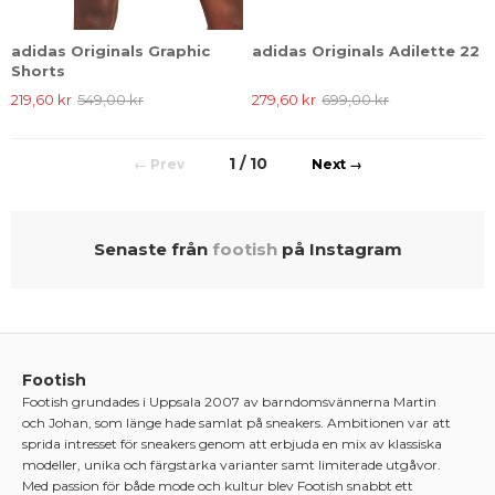
adidas Originals Graphic
adidas Originals Adilette 22
Shorts
219,60 kr
549,00 kr
279,60 kr
699,00 kr
1 / 10
←
→
Senaste från
footish
på Instagram
Footish
Footish grundades i Uppsala 2007 av barndomsvännerna Martin
och Johan, som länge hade samlat på sneakers. Ambitionen var att
sprida intresset för sneakers genom att erbjuda en mix av klassiska
modeller, unika och färgstarka varianter samt limiterade utgåvor.
Med passion för både mode och kultur blev Footish snabbt ett