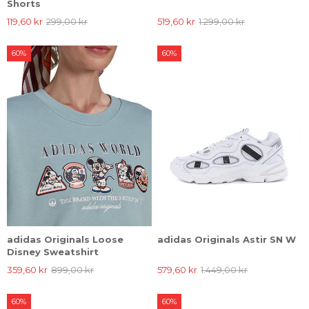
Shorts
119,60 kr
299,00 kr
519,60 kr
1.299,00 kr
60%
60%
adidas Originals Loose
adidas Originals Astir SN W
Disney Sweatshirt
359,60 kr
899,00 kr
579,60 kr
1.449,00 kr
60%
60%