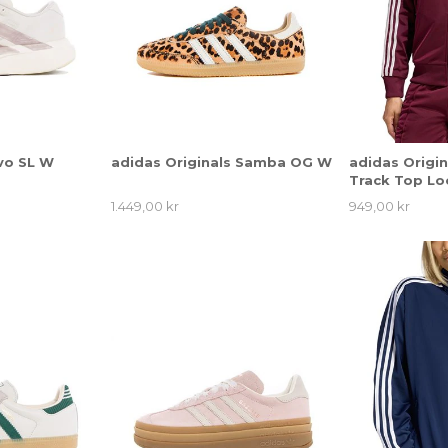
vo SL W
adidas Originals Samba OG W
adidas Origin
Track Top Lo
1.449,00 kr
949,00 kr