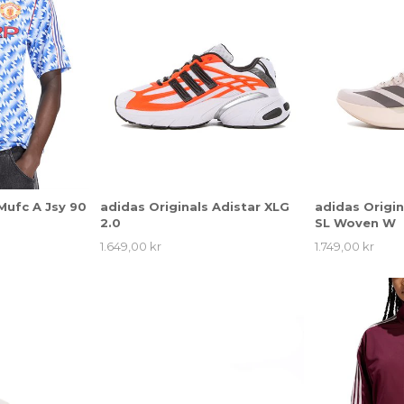
Mufc A Jsy 90
adidas Originals Adistar XLG
adidas Origin
2.0
SL Woven W
1.649,00 kr
1.749,00 kr