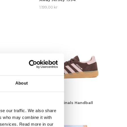
1.199,00 kr
About
nals Taekwondo
adidas Originals Handball
Spezial W
se our traffic. We also share
1.349,00 kr
ers who may combine it with
r services. Read more in our