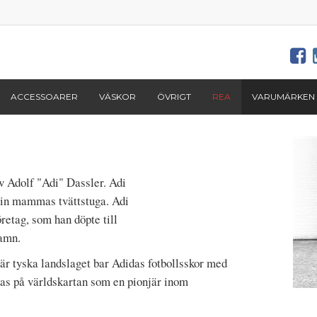
ACCESSOARER
VÄSKOR
ÖVRIGT
REA
VARUMÄRKEN
v Adolf "Adi" Dassler. Adi
 sin mammas tvättstuga. Adi
öretag, som han döpte till
amn.
när tyska landslaget bar Adidas fotbollsskor med
as på världskartan som en pionjär inom