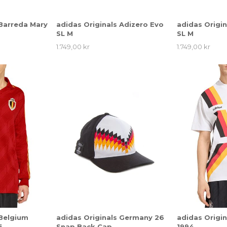
 Barreda Mary
adidas Originals Adizero Evo
adidas Origin
SL M
SL M
1.749,00 kr
1.749,00 kr
 Belgium
adidas Originals Germany 26
adidas Origi
6
Snap Back Cap
1994