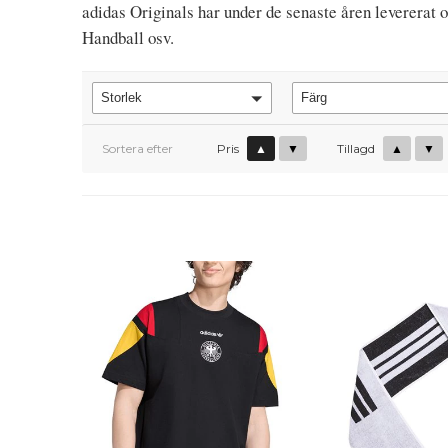
adidas Originals har under de senaste åren levererat 
Handball osv.
Storlek
Färg
Sortera efter
Pris
▲
▼
Tillagd
▲
▼