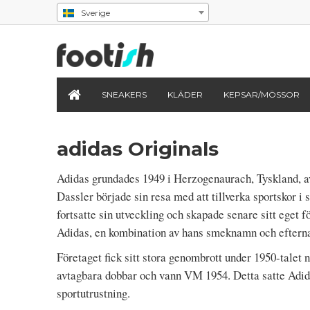
Sverige
SNEAKERS
KLÄDER
KEPSAR/MÖSSOR
adidas Originals
Adidas grundades 1949 i Herzogenaurach, Tyskland, a
Dassler började sin resa med att tillverka sportskor i
fortsatte sin utveckling och skapade senare sitt eget f
Adidas, en kombination av hans smeknamn och eftern
Företaget fick sitt stora genombrott under 1950-talet 
avtagbara dobbar och vann VM 1954. Detta satte Adid
sportutrustning.