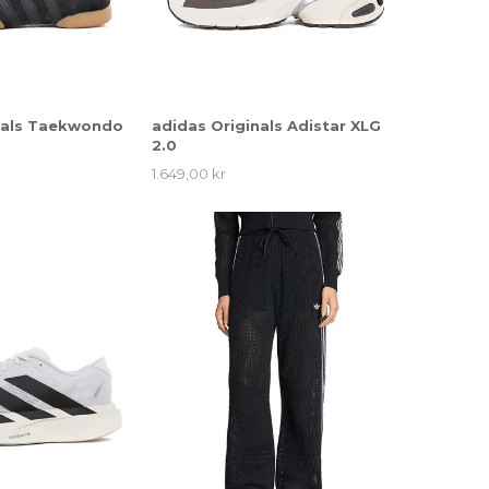
nals Taekwondo
adidas Originals Adistar XLG
2.0
1.649,00 kr