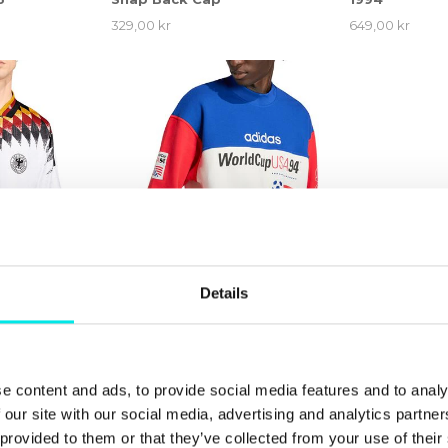
329,00 kr
649,00 kr
Details
 Germany
adidas Originals USA 94
adidas Origi
4
Graphic Sweatshirt
Mei Ballet W
e content and ads, to provide social media features and to analy
1.199,00 kr
1.199,00 kr
 our site with our social media, advertising and analytics partn
 provided to them or that they’ve collected from your use of thei