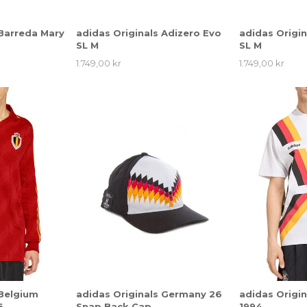
 Barreda Mary
adidas Originals Adizero Evo
adidas Origin
SL M
SL M
1.749,00 kr
1.749,00 kr
 Belgium
adidas Originals Germany 26
adidas Origi
6
Snap Back Cap
1994