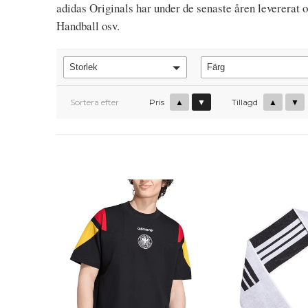
adidas Originals har under de senaste åren levererat 
Handball osv.
Storlek
Färg
Sortera efter
Pris
▲
▼
Tillagd
▲
▼