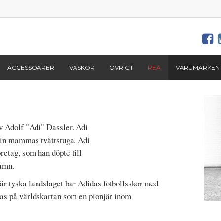
ACCESSOARER
VÄSKOR
ÖVRIGT
REA
VARUMÄRKEN
v Adolf "Adi" Dassler. Adi
 sin mammas tvättstuga. Adi
öretag, som han döpte till
amn.
när tyska landslaget bar Adidas fotbollsskor med
as på världskartan som en pionjär inom