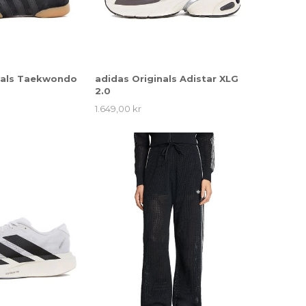
nals Taekwondo
adidas Originals Adistar XLG
2.0
1.649,00 kr