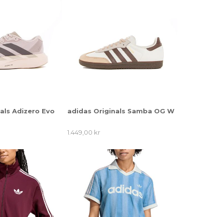
als Adizero Evo
adidas Originals Samba OG W
1.449,00 kr