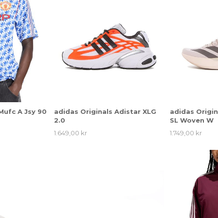
Mufc A Jsy 90
adidas Originals Adistar XLG
adidas Origin
2.0
SL Woven W
1.649,00 kr
1.749,00 kr