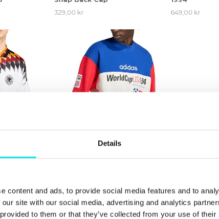
329,00 kr
649,00 kr
Details
 Germany
adidas Originals USA 94
adidas Origi
4
Graphic Sweatshirt
Mei Ballet W
e content and ads, to provide social media features and to analy
1.199,00 kr
1.199,00 kr
 our site with our social media, advertising and analytics partn
 provided to them or that they’ve collected from your use of thei