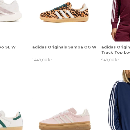
vo SL W
adidas Originals Samba OG W
adidas Origin
Track Top Lo
1.449,00 kr
949,00 kr