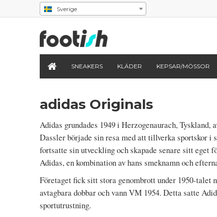
Sverige
SNEAKERS
KLÄDER
KEPSAR/MÖSSOR
adidas Originals
Adidas grundades 1949 i Herzogenaurach, Tyskland, a
Dassler började sin resa med att tillverka sportskor i
fortsatte sin utveckling och skapade senare sitt eget f
Adidas, en kombination av hans smeknamn och eftern
Företaget fick sitt stora genombrott under 1950-talet 
avtagbara dobbar och vann VM 1954. Detta satte Adid
sportutrustning.