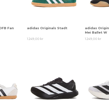
 DFB Fan
adidas Originals Stadt
adidas Origi
Mei Ballet W
1.249,00 kr
1.249,00 kr