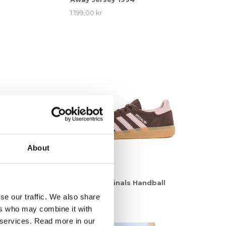
1.199,00 kr
About
nals Taekwondo
adidas Originals Handball
Spezial W
se our traffic. We also share
1.349,00 kr
ers who may combine it with
r services. Read more in our