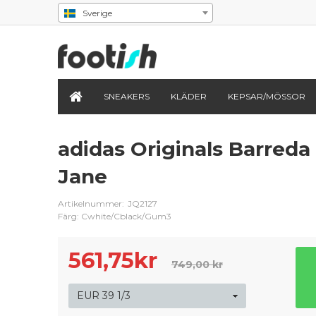
Sverige
SNEAKERS
KLÄDER
KEPSAR/MÖSSOR
adidas Originals Barreda
Jane
Artikelnummer:
JQ2127
Färg: Cwhite/Cblack/Gum3
561,75
kr
749,00 kr