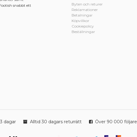
Byten och returer
Footish snabbt ett
Reklamationer
Betalningar
Köpvillkor
Cookiepolicy
Beställningar
3 dagar
Alltid 30 dagars returrätt
Över 90 000 följare