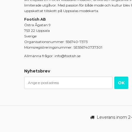
limiterade utgåvor. Med passion för både mode och kultur blev 
uppskattat tillskott på Uppsalas modekarta.
Footish AB
Östra Ågatan 9
753 22 Uppsala
Sverige
Organisationsnummer: 556740-7373
Momsregistreringsnummer: SE556740737301
Allmänna frågor: info@footish.se
Nyhetsbrev
OK
Leverans inom 2-