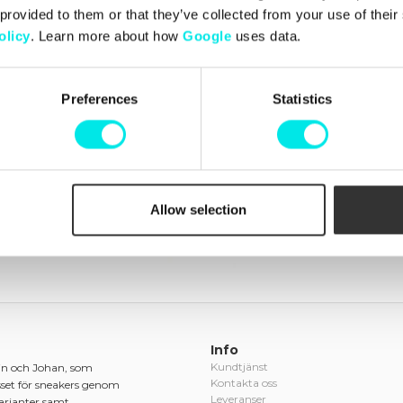
Box Pack
 provided to them or that they’ve collected from your use of thei
olicy
. Learn more about how
Google
uses data.
449,00 kr
Preferences
Statistics
Nyligen besökta produkter
(rensa)
Allow selection
Info
Kundtjänst
in och Johan, som
Kontakta oss
sset för sneakers genom
Leveranser
varianter samt