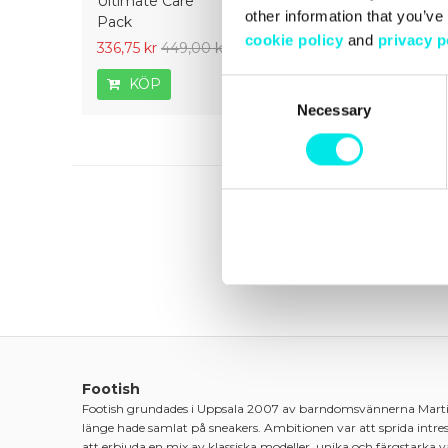
Ultimate Care
ON Pen Midsole -
Ultimate 
other information that you’ve
Pack
White
cookie policy
and
privacy p
336,75 kr
449,00 kr
126,75 kr
169,00 kr
336,75 kr
KÖP
KÖP
KÖP
Consent
Necessary
Selection
Footish
Footish grundades i Uppsala 2007 av barndomsvännerna Mart
länge hade samlat på sneakers. Ambitionen var att sprida intre
att erbjuda en mix av klassiska modeller, unika och färgstarka 