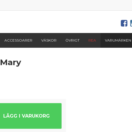
ACCESSOARER
VÄSKOR
ÖVRIGT
REA
VARUMÄRKEN
 Mary
LÄGG I VARUKORG