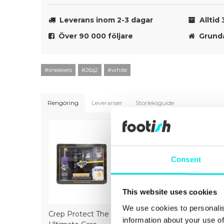
Leverans inom 2-3 dagar
Alltid 
Över 90 000 följare
Grunda
#sneakers
#26q2
#white
Rengöring
Leveranser
Storleksguide
Consent
This website uses cookies
We use cookies to personalis
Crep Protect The
Crep Protect Mark
Crep Prot
information about your use of