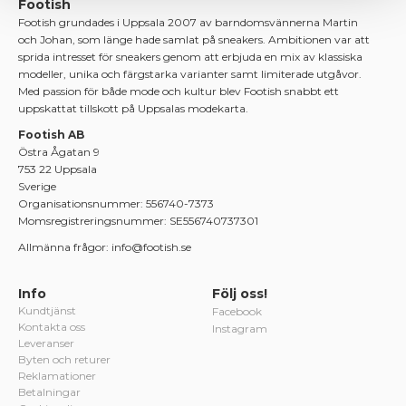
Footish
Footish grundades i Uppsala 2007 av barndomsvännerna Martin
och Johan, som länge hade samlat på sneakers. Ambitionen var att
sprida intresset för sneakers genom att erbjuda en mix av klassiska
modeller, unika och färgstarka varianter samt limiterade utgåvor.
Med passion för både mode och kultur blev Footish snabbt ett
uppskattat tillskott på Uppsalas modekarta.
Footish AB
Östra Ågatan 9
753 22 Uppsala
Sverige
Organisationsnummer: 556740-7373
Momsregistreringsnummer: SE556740737301
Allmänna frågor: info@footish.se
Info
Följ oss!
Kundtjänst
Facebook
Kontakta oss
Instagram
Leveranser
Byten och returer
Reklamationer
Betalningar