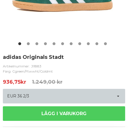
adidas Originals Stadt
Artikelnummer:
JI1883
Färg: Cgreen/Ftwwht/Goldmt
936,75
kr
1.249,00 kr
LÄGG I VARUKORG