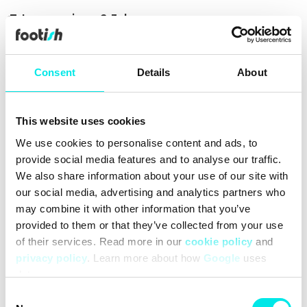
Leverans inom 2-3 dagar
Alltid 30 dagars returrätt
Över 90 000 följare
Consent
Details
About
Grundat 2007
This website uses cookies
#sneakers
#26q3
#green
We use cookies to personalise content and ads, to
provide social media features and to analyse our traffic.
Rengöring
Leveranser
Storleksguide
We also share information about your use of our site with
our social media, advertising and analytics partners who
may combine it with other information that you’ve
provided to them or that they’ve collected from your use
of their services. Read more in our
cookie policy
and
privacy policy
. Learn more about how
Google
uses
data.
Consent