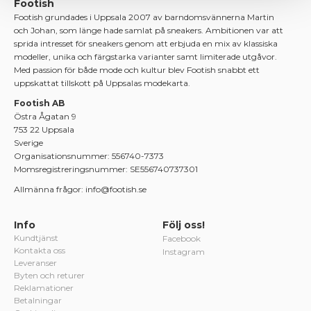
Footish
Footish grundades i Uppsala 2007 av barndomsvännerna Martin
och Johan, som länge hade samlat på sneakers. Ambitionen var att
sprida intresset för sneakers genom att erbjuda en mix av klassiska
modeller, unika och färgstarka varianter samt limiterade utgåvor.
Med passion för både mode och kultur blev Footish snabbt ett
uppskattat tillskott på Uppsalas modekarta.
Footish AB
Östra Ågatan 9
753 22 Uppsala
Sverige
Organisationsnummer: 556740-7373
Momsregistreringsnummer: SE556740737301
Allmänna frågor: info@footish.se
Info
Följ oss!
Kundtjänst
Facebook
Kontakta oss
Instagram
Leveranser
Byten och returer
Reklamationer
Betalningar