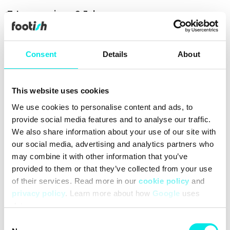
Leverans inom 2-3 dagar
Alltid 30 dagars returrätt
Över 90 000 följare
Consent
Details
About
Grundat 2007
This website uses cookies
#sneakers
#26q3
#black
We use cookies to personalise content and ads, to
provide social media features and to analyse our traffic.
Rengöring
Leveranser
Storleksguide
We also share information about your use of our site with
our social media, advertising and analytics partners who
may combine it with other information that you’ve
provided to them or that they’ve collected from your use
of their services. Read more in our
cookie policy
and
privacy policy
. Learn more about how
Google
uses
data.
Consent