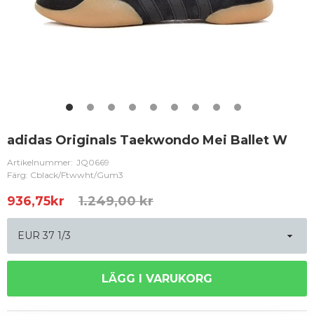
adidas Originals Taekwondo Mei Ballet W
Artikelnummer:
JQ0669
Färg: Cblack/Ftwwht/Gum3
936,75
kr
1.249,00 kr
LÄGG I VARUKORG