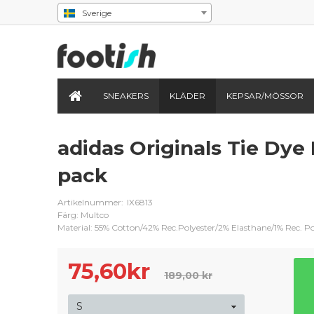
Sverige
SNEAKERS
KLÄDER
KEPSAR/MÖSSOR
adidas Originals Tie Dye 
pack
Artikelnummer:
IX6813
Färg: Multco
Material: 55% Cotton/42% Rec.Polyester/2% Elasthane/1% Rec. P
75,60
kr
189,00 kr