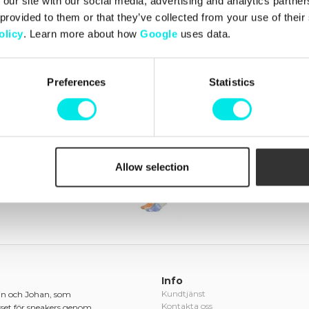
 our site with our social media, advertising and analytics partn
Box Pack
 provided to them or that they’ve collected from your use of thei
olicy
. Learn more about how
Google
uses data.
449,00 kr
Preferences
Statistics
Nyligen besökta produkter
(rensa)
Allow selection
Info
Kundtjänst
in och Johan, som
Kontakta oss
sset för sneakers genom