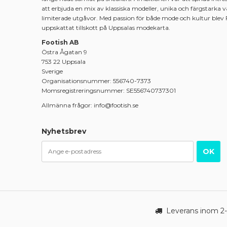
att erbjuda en mix av klassiska modeller, unika och färgstarka 
limiterade utgåvor. Med passion för både mode och kultur blev 
uppskattat tillskott på Uppsalas modekarta.
Footish AB
Östra Ågatan 9
753 22 Uppsala
Sverige
Organisationsnummer: 556740-7373
Momsregistreringsnummer: SE556740737301
Allmänna frågor: info@footish.se
Nyhetsbrev
OK
Leverans inom 2-