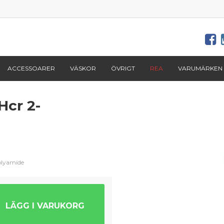
ACCESSOARER
VÄSKOR
ÖVRIGT
REA
VARUMÄRKEN
Hcr 2-
olyamide
LÄGG I VARUKORG