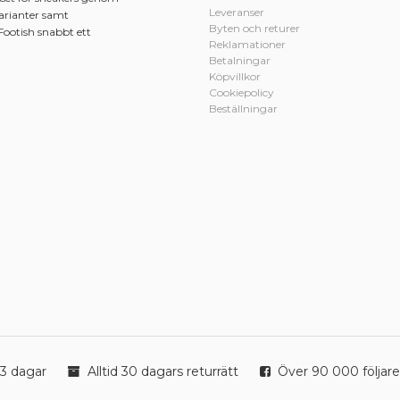
Leveranser
varianter samt
Byten och returer
Footish snabbt ett
Reklamationer
Betalningar
Köpvillkor
Cookiepolicy
Beställningar
3 dagar
Alltid 30 dagars returrätt
Över 90 000 följare