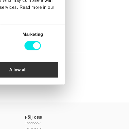
ers who may combine it with
r services. Read more in our
Marketing
Allow all
Följ oss!
Facebook
Instagram