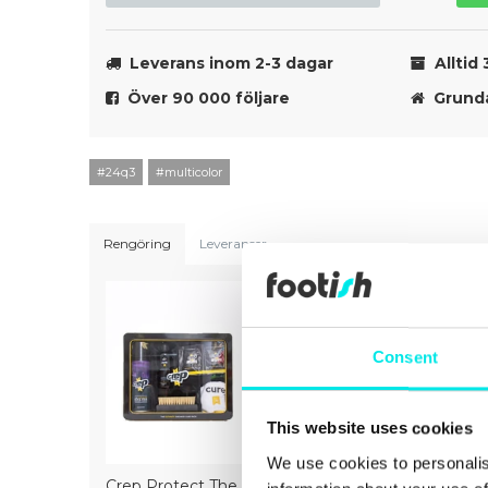
Leverans inom 2-3 dagar
Alltid 
Över 90 000 följare
Grunda
#24q3
#multicolor
Rengöring
Leveranser
Consent
This website uses cookies
We use cookies to personalis
Crep Protect The
Crep Protect Mark
Crep Prot