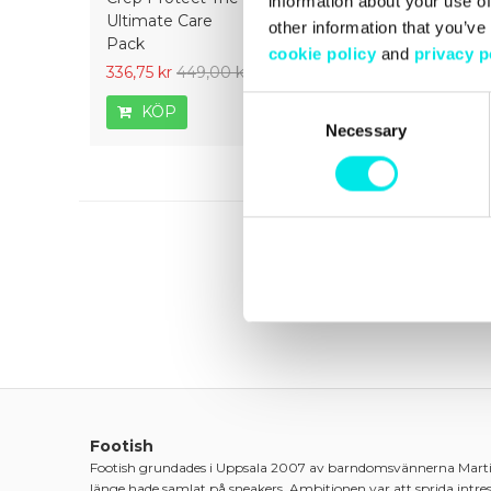
information about your use of
Ultimate Care
ON Pen Midsole -
Ultimate 
other information that you’ve
Pack
White
cookie policy
and
privacy p
336,75 kr
449,00 kr
126,75 kr
169,00 kr
336,75 kr
Consent
KÖP
KÖP
KÖP
Necessary
Selection
Footish
Footish grundades i Uppsala 2007 av barndomsvännerna Mart
länge hade samlat på sneakers. Ambitionen var att sprida intre