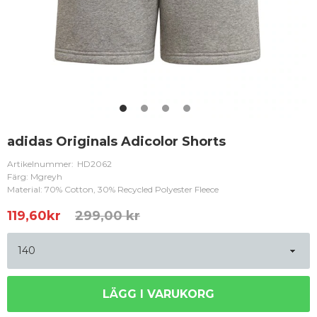
adidas Originals Adicolor Shorts
Artikelnummer:
HD2062
Färg: Mgreyh
Material: 70% Cotton, 30% Recycled Polyester Fleece
119,60
kr
299,00 kr
LÄGG I VARUKORG