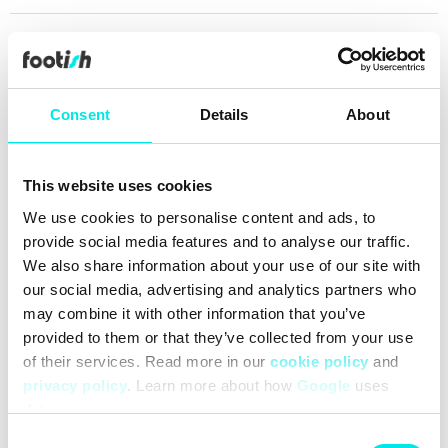
Leverans inom 2-3 dagar
Alltid 30 dagars returrätt
Över 90 000 följare
Consent
Details
About
Grundat 2007
This website uses cookies
#22q4
#gray
We use cookies to personalise content and ads, to
provide social media features and to analyse our traffic.
We also share information about your use of our site with
Rengöring
Leveranser
our social media, advertising and analytics partners who
may combine it with other information that you’ve
provided to them or that they’ve collected from your use
of their services. Read more in our
cookie policy
and
privacy policy
. Learn more about how
Google
uses
data.
Consent