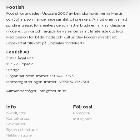
Footish
Footish grundades i Uppsala 2007 av barndomsvännerna Martin
och Johan, som länge hade samlat på sneakers. Ambitionen var att
sprida intresset för sneakers genom att erbjuda en mix av klassiska
modeller, unika och färgstarka varianter samt limiterade utgåvor.
Med passion för både mode och kultur blev Footish snabbt ett
uppskattat tillskott på Uppsalas modekarta.
Footish AB
Östra Ågatan 9
753 22 Uppsala
Sverige
Organisationsnummer: 556740-7373
Momsregistreringsnummer: SE556740737301
Allmänna frågor: info@footish.se
Info
Följ oss!
Kundtjänst
Facebook
Kontakta oss
Instagram
Leveranser
Byten och returer
Reklamationer