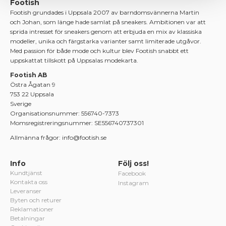
Footish
Footish grundades i Uppsala 2007 av barndomsvännerna Martin
och Johan, som länge hade samlat på sneakers. Ambitionen var att
sprida intresset för sneakers genom att erbjuda en mix av klassiska
modeller, unika och färgstarka varianter samt limiterade utgåvor.
Med passion för både mode och kultur blev Footish snabbt ett
uppskattat tillskott på Uppsalas modekarta.
Footish AB
Östra Ågatan 9
753 22 Uppsala
Sverige
Organisationsnummer: 556740-7373
Momsregistreringsnummer: SE556740737301
Allmänna frågor: info@footish.se
Info
Följ oss!
Kundtjänst
Facebook
Kontakta oss
Instagram
Leveranser
Byten och returer
Reklamationer
Betalningar