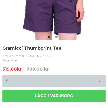
Gramicci Thumbprint Tee
Artikelnummer:
G5SU-T174-KHAKI
Färg: Khaki
319,60
kr
799,00 kr
LÄGG I VARUKORG