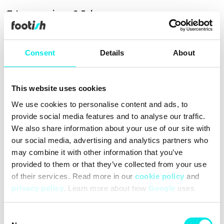
Leverans inom 2-3 dagar
Alltid 30 dagars returrätt
Över 90 000 följare
Consent
Details
About
Grundat 2007
This website uses cookies
#25q2
#brown
We use cookies to personalise content and ads, to
provide social media features and to analyse our traffic.
Rengöring
Leveranser
We also share information about your use of our site with
our social media, advertising and analytics partners who
may combine it with other information that you’ve
provided to them or that they’ve collected from your use
of their services. Read more in our
cookie policy
and
privacy policy
. Learn more about how
Google
uses
data.
Consent