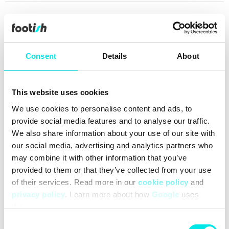
Leverans inom 2-3 dagar
Alltid 30 dagars returrätt
Över 90 000 följare
Consent
Details
About
Grundat 2007
This website uses cookies
#24q3
#other
We use cookies to personalise content and ads, to
provide social media features and to analyse our traffic.
We also share information about your use of our site with
Rengöring
Leveranser
our social media, advertising and analytics partners who
may combine it with other information that you’ve
provided to them or that they’ve collected from your use
of their services. Read more in our
cookie policy
and
privacy policy
. Learn more about how
Google
uses
data.
Consent