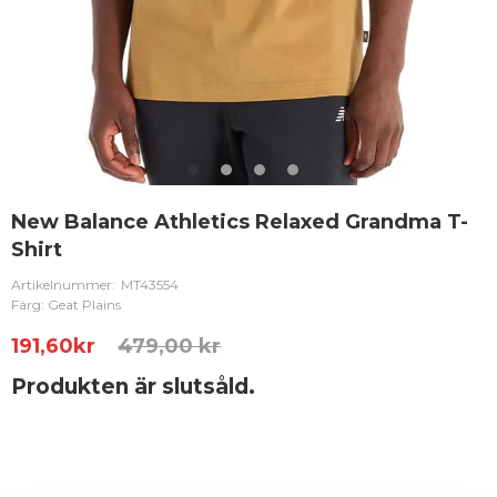
New Balance Athletics Relaxed Grandma T-
Shirt
Artikelnummer:
MT43554
Färg: Geat Plains
191,60
kr
479,00 kr
Produkten är slutsåld.