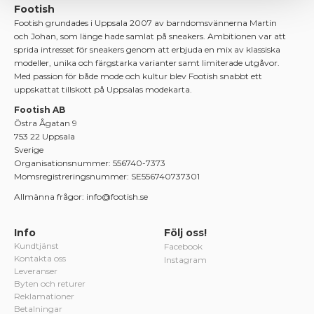
Footish
Footish grundades i Uppsala 2007 av barndomsvännerna Martin
och Johan, som länge hade samlat på sneakers. Ambitionen var att
sprida intresset för sneakers genom att erbjuda en mix av klassiska
modeller, unika och färgstarka varianter samt limiterade utgåvor.
Med passion för både mode och kultur blev Footish snabbt ett
uppskattat tillskott på Uppsalas modekarta.
Footish AB
Östra Ågatan 9
753 22 Uppsala
Sverige
Organisationsnummer: 556740-7373
Momsregistreringsnummer: SE556740737301
Allmänna frågor: info@footish.se
Info
Följ oss!
Kundtjänst
Facebook
Kontakta oss
Instagram
Leveranser
Byten och returer
Reklamationer
Betalningar