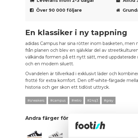
Leverans inom 2-3 dagar
Alltid 
Över 90 000 följare
Grunda
En klassiker i ny tappning
adidas Campus har sina rötter inom basketen, men 
från planen och blev en självklar del av streetkultur
välkända formen på ett nytt sätt, med uppdaterade m
och en modern siluett.
Ovandelen är tillverkad i exklusivt läder och kombine
frotté för extra komfort. Den off-white-färgade mella
historia och ger skon ett tidlöst uttryck.
#sneakers
#campus
#retro
#24q3
#gray
Andra färger för den här modellen