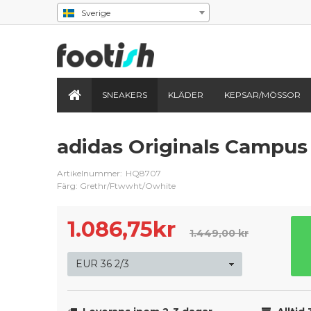
Sverige
SNEAKERS
KLÄDER
KEPSAR/MÖSSOR
adidas Originals Campus
Artikelnummer:
HQ8707
Färg: Grethr/Ftwwht/Owhite
1.086,75
kr
1.449,00 kr