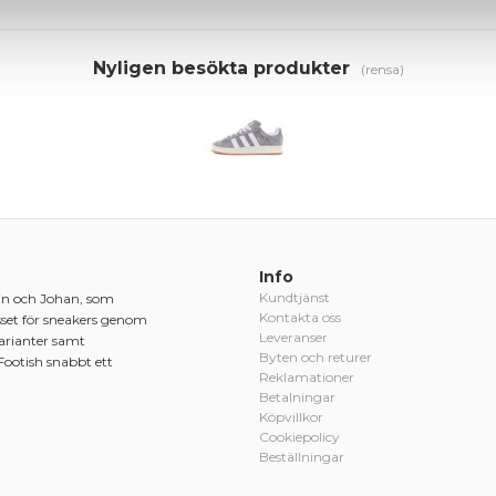
Nyligen besökta produkter
(rensa)
Info
Kundtjänst
in och Johan, som
Kontakta oss
sset för sneakers genom
Leveranser
varianter samt
Byten och returer
Footish snabbt ett
Reklamationer
Betalningar
Köpvillkor
Cookiepolicy
Beställningar