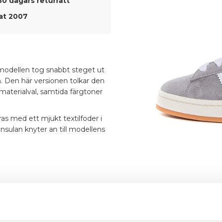
30 dagars returrätt
t 2007
modellen tog snabbt steget ut
en. Den här versionen tolkar den
aterialval, samtida färgtoner
ras med ett mjukt textilfoder i
nsulan knyter an till modellens