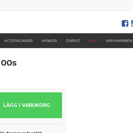
ACCESSOARER
VÄSKOR
ÖVRIGT
REA
VARUMÄRKEN
 00s
LÄGG I VARUKORG