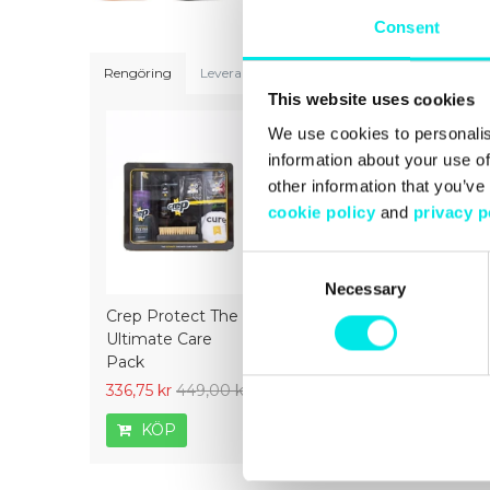
Consent
Rengöring
Leveranser
Storleksguide
This website uses cookies
We use cookies to personalis
information about your use of
other information that you’ve
cookie policy
and
privacy p
Consent
Necessary
Selection
Crep Protect The
Crep Protect Mark
Crep Prot
Ultimate Care
ON Pen Midsole -
Ultimate 
Pack
White
336,75 kr
449,00 kr
126,75 kr
169,00 kr
336,75 kr
KÖP
KÖP
KÖP