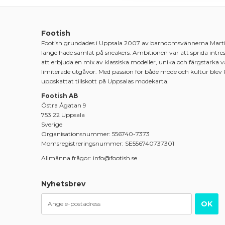
Footish
Footish grundades i Uppsala 2007 av barndomsvännerna Mart
länge hade samlat på sneakers. Ambitionen var att sprida intre
att erbjuda en mix av klassiska modeller, unika och färgstarka 
limiterade utgåvor. Med passion för både mode och kultur blev 
uppskattat tillskott på Uppsalas modekarta.
Footish AB
Östra Ågatan 9
753 22 Uppsala
Sverige
Organisationsnummer: 556740-7373
Momsregistreringsnummer: SE556740737301
Allmänna frågor: info@footish.se
Nyhetsbrev
OK