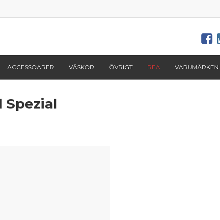
ACCESSOARER
VÄSKOR
ÖVRIGT
REA
VARUMÄRKEN
 Spezial