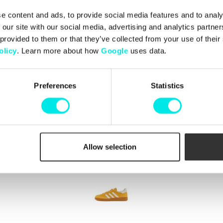
e content and ads, to provide social media features and to analy
 our site with our social media, advertising and analytics partn
 provided to them or that they’ve collected from your use of thei
olicy
. Learn more about how
Google
uses data.
ect The
Box Pack
Preferences
Statistics
449,00 kr
Allow selection
Nyligen besökta produkter
(rensa)