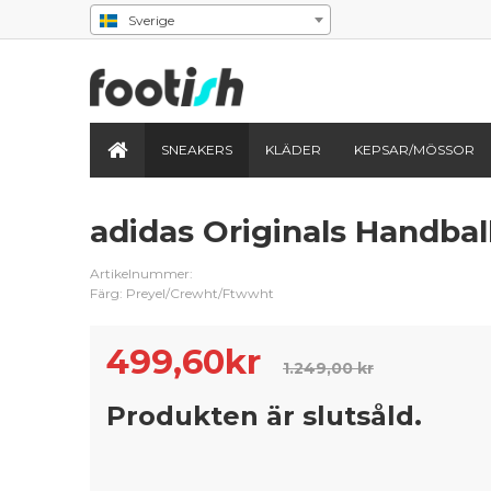
Sverige
SNEAKERS
KLÄDER
KEPSAR/MÖSSOR
adidas Originals Handball
Artikelnummer:
Färg: Preyel/Crewht/Ftwwht
499,60
kr
1.249,00 kr
Produkten är slutsåld.