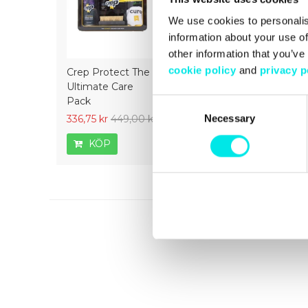
We use cookies to personalis
information about your use of
other information that you’ve
cookie policy
and
privacy p
Crep Protect The
Crep Protect Mark
Crep Prot
Ultimate Care
ON Pen Midsole -
Ultimate 
Pack
White
Consent
Necessary
Selection
336,75 kr
449,00 kr
126,75 kr
169,00 kr
336,75 kr
KÖP
KÖP
KÖP