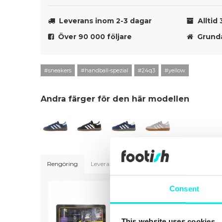
Leverans inom 2-3 dagar
Alltid 
Över 90 000 följare
Grunda
#sneakers
#handball-spezial
#24q3
#yellow
Andra färger för den här modellen
Rengöring
Leveranser
Storleksguide
Consent
This website uses cookies