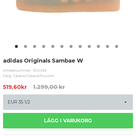
adidas Originals Sambae W
Artikelnummer:
ID0436
Färg: Cblack/Cblack/Ftwwht
519,60
kr
1.299,00 kr
LÄGG I VARUKORG