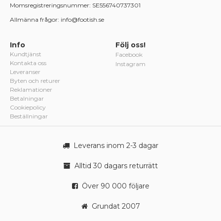
Momsregistreringsnummer: SE556740737301
Allmänna frågor: info@footish.se
Info
Följ oss!
Kundtjänst
Facebook
Kontakta oss
Instagram
Leveranser
Byten och returer
Reklamationer
Betalningar
Cookiepolicy
Beställningar
Leverans inom 2-3 dagar
Alltid 30 dagars returrätt
Över 90 000 följare
Grundat 2007