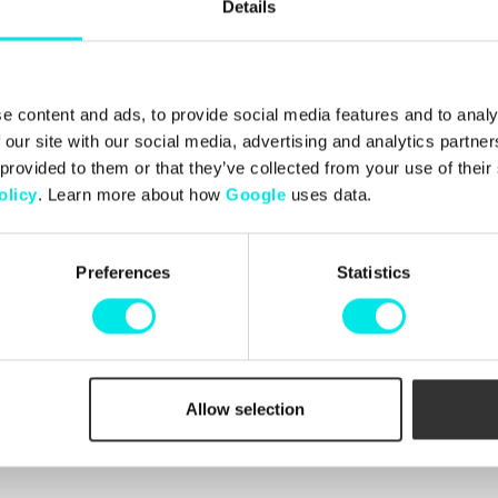
Details
Senaste från
footish
på Instagram
e content and ads, to provide social media features and to analy
 our site with our social media, advertising and analytics partn
 provided to them or that they’ve collected from your use of thei
olicy
. Learn more about how
Google
uses data.
Info
Kundtjänst
in och Johan, som
Preferences
Statistics
Kontakta oss
sset för sneakers genom
Leveranser
varianter samt
Byten och returer
Footish snabbt ett
Reklamationer
Betalningar
Köpvillkor
Cookiepolicy
Allow selection
Beställningar