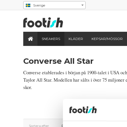
Sverige
SNEAKERS
KLÄDER
KEPSAR/MÖSSOR
Converse All Star
Converse etablerades i början på 1900-talet i USA o
Taylor All Star. Modellen har sålts i över 75 miljoner
skor.
Sortera efter
Pris
▲
▼
Tillagd
▲
▼