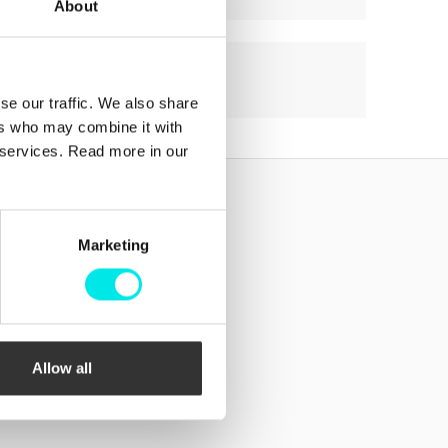
About
se our traffic. We also share
ers who may combine it with
r services. Read more in our
Följ oss!
Facebook
Marketing
Instagram
Allow all