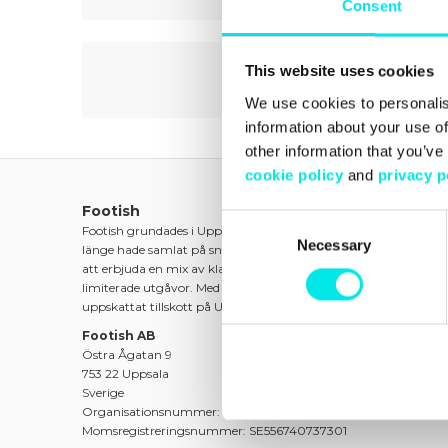
Consent
This website uses cookies
We use cookies to personalis
information about your use of
other information that you’ve
cookie policy
and
privacy p
Footish
Consent
Footish grundades i Uppsala 2007 av barndomsvännerna Mart
Necessary
Selection
länge hade samlat på sneakers. Ambitionen var att sprida intre
att erbjuda en mix av klassiska modeller, unika och färgstarka 
limiterade utgåvor. Med passion för både mode och kultur blev 
uppskattat tillskott på Uppsalas modekarta.
Footish AB
Östra Ågatan 9
753 22 Uppsala
Sverige
Organisationsnummer: 556740-7373
Momsregistreringsnummer: SE556740737301