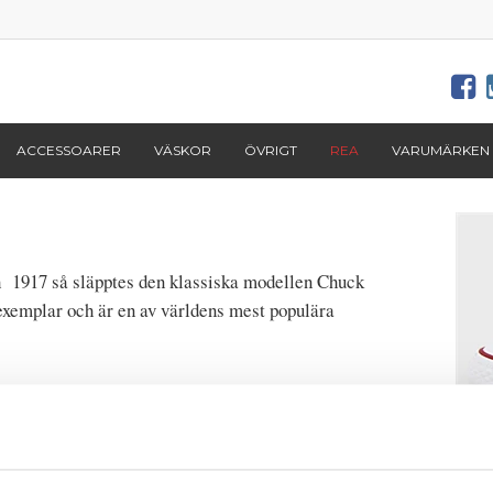
ACCESSOARER
VÄSKOR
ÖVRIGT
REA
VARUMÄRKEN
ch 1917 så släpptes den klassiska modellen Chuck
 exemplar och är en av världens mest populära