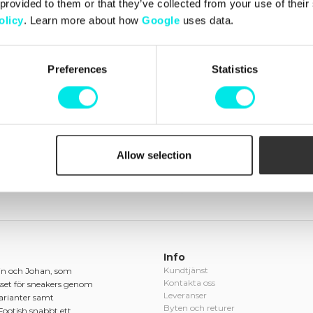
 provided to them or that they’ve collected from your use of thei
449,00 kr
olicy
. Learn more about how
Google
uses data.
Preferences
Statistics
Nyligen besökta produkter
(rensa)
Allow selection
Info
Kundtjänst
in och Johan, som
Kontakta oss
sset för sneakers genom
Leveranser
varianter samt
Byten och returer
Footish snabbt ett