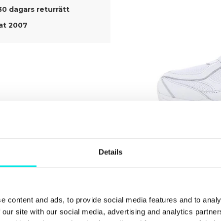
30 dagars returrätt
t 2007
Details
e content and ads, to provide social media features and to analy
ect The
Box Pack
 our site with our social media, advertising and analytics partn