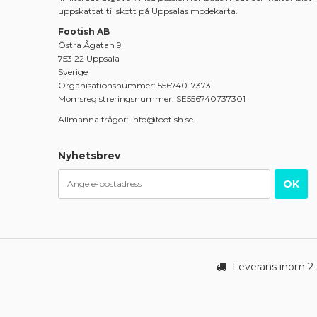
uppskattat tillskott på Uppsalas modekarta.
Footish AB
Östra Ågatan 9
753 22 Uppsala
Sverige
Organisationsnummer: 556740-7373
Momsregistreringsnummer: SE556740737301
Allmänna frågor: info@footish.se
Nyhetsbrev
OK
Leverans inom 2-