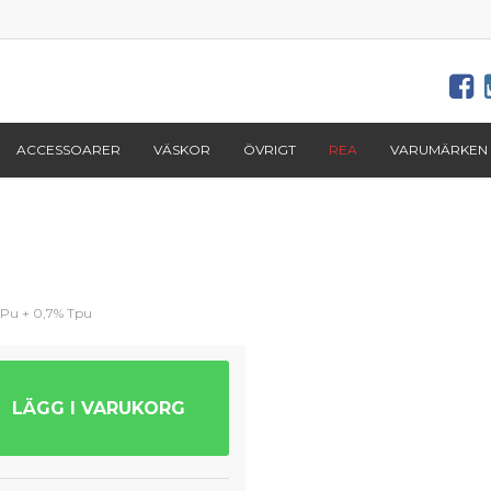
ACCESSOARER
VÄSKOR
ÖVRIGT
REA
VARUMÄRKEN
 Pu + 0,7% Tpu
LÄGG I VARUKORG