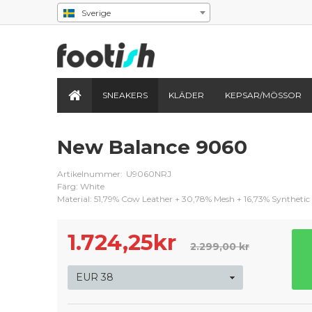
Sverige
SNEAKERS
KLÄDER
KEPSAR/MÖSSOR
New Balance 9060
Artikelnummer:
U9060NRJ
Färg: White
Material: 51,79% Cow Leather + 30,78% Mesh + 16,73% Synthetic
1.724,25
kr
2.299,00 kr