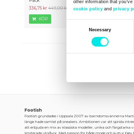
Pack
White
other information that you’ve
336,75 kr
449,00 kr
126,75 kr
169,00 kr
336,75 kr
cookie policy
and
privacy p
KÖP
KÖP
KÖP
Consent
Necessary
Selection
Footish
Footish grundades i Uppsala 2007 av barndomsvännerna Mart
länge hade samlat på sneakers. Ambitionen var att sprida intre
att erbjuda en mix av klassiska modeller, unika och färgstarka 
limiterade utgåvor. Med passion för både mode och kultur blev 