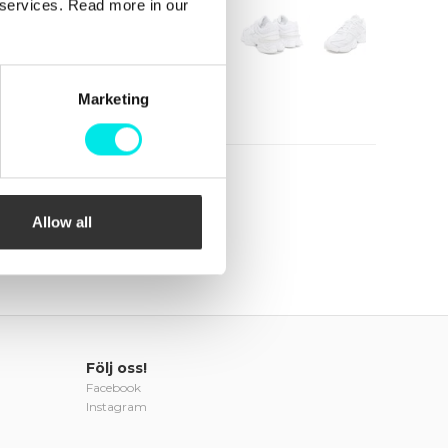
r services. Read more in our
Marketing
Allow all
Följ oss!
Facebook
Instagram