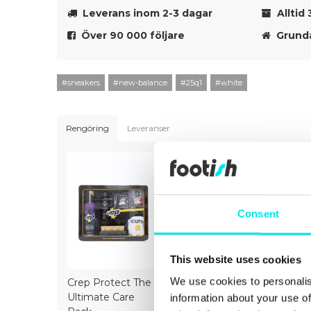
Leverans inom 2-3 dagar
Alltid 
Över 90 000 följare
Grunda
#sneakers
#new-balance
#25q1
#white
Rengöring
Leveranser
Consent
This website uses cookies
We use cookies to personalis
Crep Protect The
Crep Protect Mark
Crep Prot
Ultimate Care
ON Pen Midsole -
Ultimate 
information about your use of