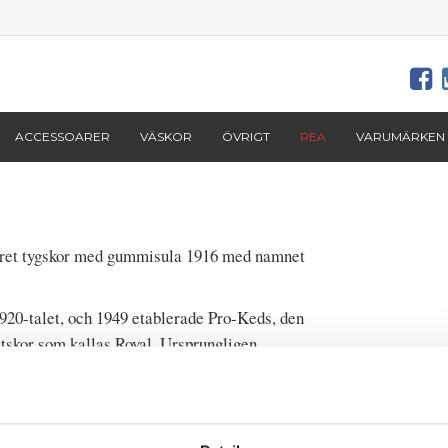
ACCESSOARER
VÄSKOR
ÖVRIGT
REA
VARUMÄRKEN
aret tygskor med gummisula 1916 med namnet
1920-talet, och 1949 etablerade Pro-Keds, den
etskor som kallas Royal. Ursprungligen