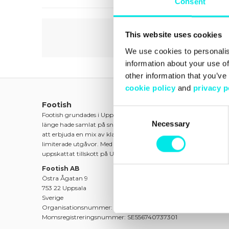
Consent
This website uses cookies
We use cookies to personalis
information about your use of
other information that you’ve
cookie policy
and
privacy p
Footish
Consent
Footish grundades i Uppsala 2007 av barndomsvännerna Mart
Necessary
Selection
länge hade samlat på sneakers. Ambitionen var att sprida intre
att erbjuda en mix av klassiska modeller, unika och färgstarka 
limiterade utgåvor. Med passion för både mode och kultur blev 
uppskattat tillskott på Uppsalas modekarta.
Footish AB
Östra Ågatan 9
753 22 Uppsala
Sverige
Organisationsnummer: 556740-7373
Momsregistreringsnummer: SE556740737301