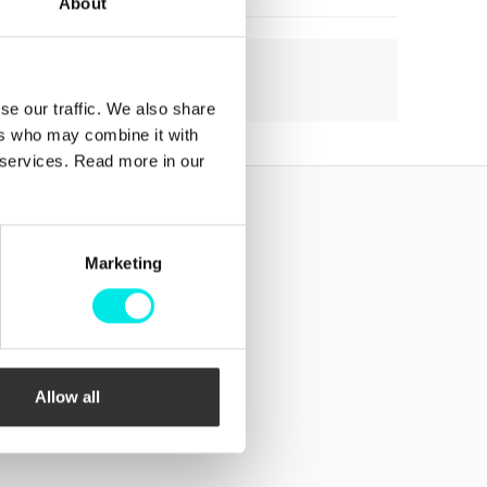
About
se our traffic. We also share
ers who may combine it with
r services. Read more in our
Följ oss!
Facebook
Marketing
Instagram
Allow all