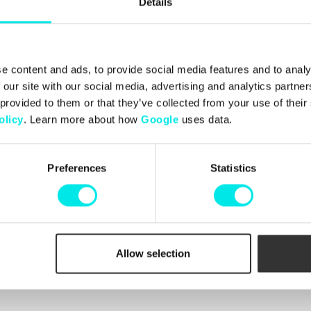
Details
Senaste från
footish
på Instagram
e content and ads, to provide social media features and to analy
 our site with our social media, advertising and analytics partn
 provided to them or that they’ve collected from your use of thei
olicy
. Learn more about how
Google
uses data.
Info
Kundtjänst
in och Johan, som
Preferences
Statistics
Kontakta oss
sset för sneakers genom
Leveranser
varianter samt
Byten och returer
Footish snabbt ett
Reklamationer
Betalningar
Köpvillkor
Cookiepolicy
Allow selection
Beställningar