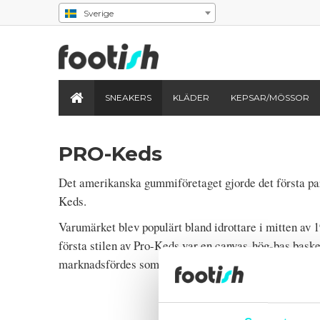
Sverige
SNEAKERS
KLÄDER
KEPSAR/MÖSSOR
PRO-Keds
Det amerikanska gummiföretaget gjorde det första p
Keds.
Varumärket blev populärt bland idrottare i mitten av 
första stilen av Pro-Keds var en canvas-hög-bas bask
marknadsfördes som “Sureshot”.