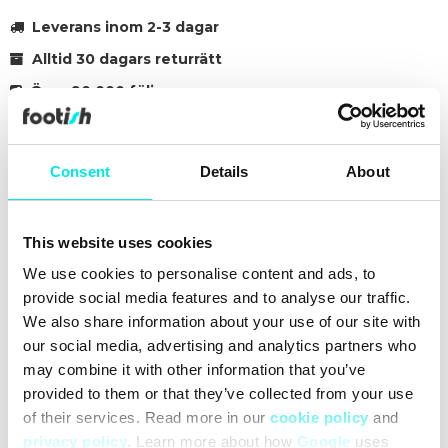
Leverans inom 2-3 dagar
Alltid 30 dagars returrätt
Över 90 000 följare
Grundat 2007
Consent
Details
About
#25q2
#blue
This website uses cookies
Andra färger för den här modellen
We use cookies to personalise content and ads, to
provide social media features and to analyse our traffic.
We also share information about your use of our site with
our social media, advertising and analytics partners who
may combine it with other information that you’ve
Rengöring
Leveranser
provided to them or that they’ve collected from your use
of their services. Read more in our
cookie policy
and
privacy policy
. Learn more about how
Google
uses