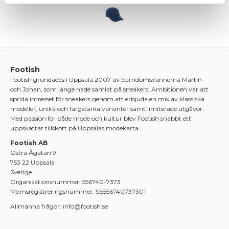
Footish
Footish grundades i Uppsala 2007 av barndomsvännerna Martin
och Johan, som länge hade samlat på sneakers. Ambitionen var att
sprida intresset för sneakers genom att erbjuda en mix av klassiska
modeller, unika och färgstarka varianter samt limiterade utgåvor.
Med passion för både mode och kultur blev Footish snabbt ett
uppskattat tillskott på Uppsalas modekarta.
Footish AB
Östra Ågatan 9
753 22 Uppsala
Sverige
Organisationsnummer: 556740-7373
Momsregistreringsnummer: SE556740737301
Allmänna frågor: info@footish.se