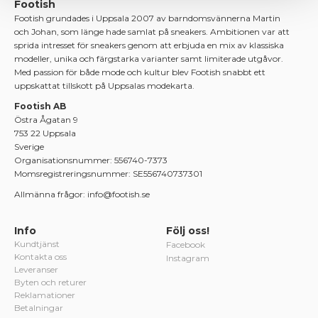
Footish
Footish grundades i Uppsala 2007 av barndomsvännerna Martin
och Johan, som länge hade samlat på sneakers. Ambitionen var att
sprida intresset för sneakers genom att erbjuda en mix av klassiska
modeller, unika och färgstarka varianter samt limiterade utgåvor.
Med passion för både mode och kultur blev Footish snabbt ett
uppskattat tillskott på Uppsalas modekarta.
Footish AB
Östra Ågatan 9
753 22 Uppsala
Sverige
Organisationsnummer: 556740-7373
Momsregistreringsnummer: SE556740737301
Allmänna frågor: info@footish.se
Info
Följ oss!
Kundtjänst
Facebook
Kontakta oss
Instagram
Leveranser
Byten och returer
Reklamationer
Betalningar