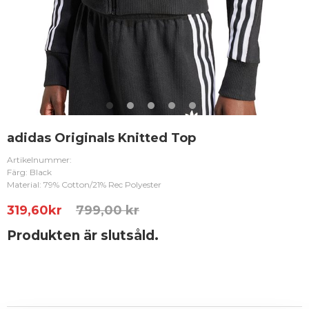
adidas Originals Knitted Top
Artikelnummer:
Färg: Black
Material: 79% Cotton/21% Rec Polyester
319,60
kr
799,00 kr
Produkten är slutsåld.