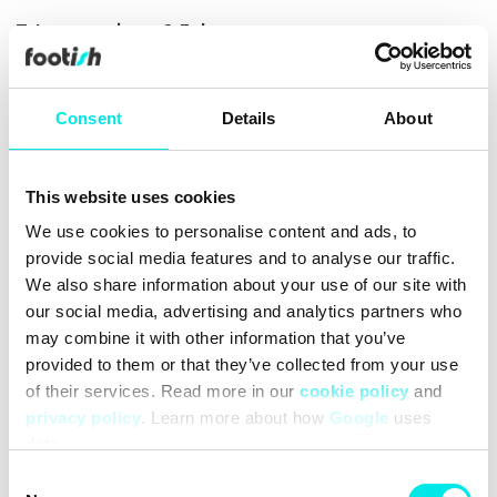
Leverans inom 2-3 dagar
Alltid 30 dagars returrätt
Över 90 000 följare
Consent
Details
About
Grundat 2007
This website uses cookies
#24q3
#black
We use cookies to personalise content and ads, to
provide social media features and to analyse our traffic.
Rengöring
Leveranser
We also share information about your use of our site with
our social media, advertising and analytics partners who
may combine it with other information that you’ve
provided to them or that they’ve collected from your use
of their services. Read more in our
cookie policy
and
privacy policy
. Learn more about how
Google
uses
data.
Consent