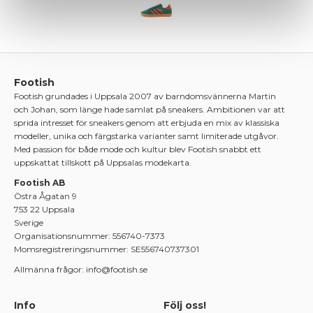
Footish
Footish grundades i Uppsala 2007 av barndomsvännerna Martin
och Johan, som länge hade samlat på sneakers. Ambitionen var att
sprida intresset för sneakers genom att erbjuda en mix av klassiska
modeller, unika och färgstarka varianter samt limiterade utgåvor.
Med passion för både mode och kultur blev Footish snabbt ett
uppskattat tillskott på Uppsalas modekarta.
Footish AB
Östra Ågatan 9
753 22 Uppsala
Sverige
Organisationsnummer: 556740-7373
Momsregistreringsnummer: SE556740737301
Allmänna frågor: info@footish.se
Info
Följ oss!