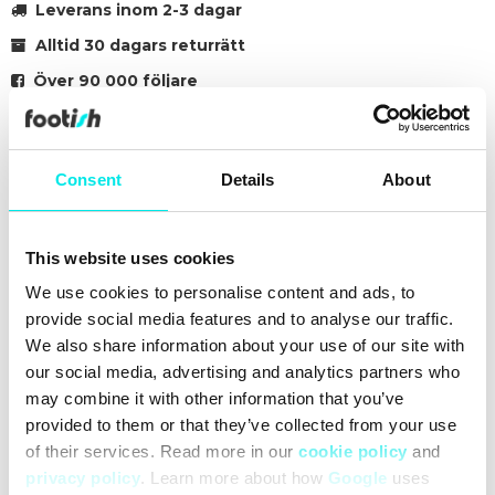
Leverans inom 2-3 dagar
Alltid 30 dagars returrätt
Över 90 000 följare
Grundat 2007
Consent
Details
About
#sneakers
#retro
#24q1
#green
Andra färger för den här modellen
This website uses cookies
We use cookies to personalise content and ads, to
provide social media features and to analyse our traffic.
We also share information about your use of our site with
our social media, advertising and analytics partners who
may combine it with other information that you’ve
Rengöring
Leveranser
Storleksguide
provided to them or that they’ve collected from your use
of their services. Read more in our
cookie policy
and
privacy policy
. Learn more about how
Google
uses