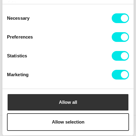
data.
Consent
Necessary
Selection
Preferences
Statistics
Crep Protect The Ultimate
Crep Protect Mark ON Pen
Care Pack
Midsole - White
Marketing
449,00 kr
169,00 kr
KÖP
KÖP
Allow all
Allow selection
(rensa)
Nyligen besökta produkter