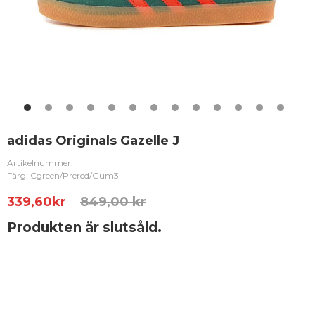
adidas Originals Gazelle J
Artikelnummer:
Färg: Cgreen/Prered/Gum3
339,60
kr
849,00 kr
Produkten är slutsåld.