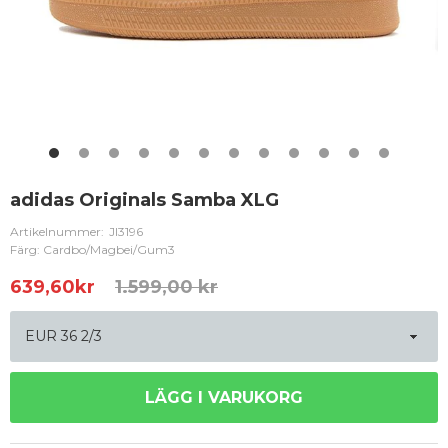
adidas Originals Samba XLG
Artikelnummer:
JI3196
Färg: Cardbo/Magbei/Gum3
639,60
kr
1.599,00 kr
LÄGG I VARUKORG