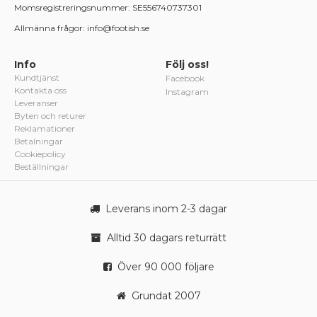
Momsregistreringsnummer: SE556740737301
Allmänna frågor: info@footish.se
Info
Följ oss!
Kundtjänst
Facebook
Kontakta oss
Instagram
Leveranser
Byten och returer
Reklamationer
Betalningar
Cookiepolicy
Beställningar
Leverans inom 2-3 dagar
Alltid 30 dagars returrätt
Över 90 000 följare
Grundat 2007