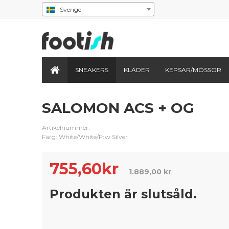
Sverige
SNEAKERS
KLÄDER
KEPSAR/MÖSSOR
SALOMON ACS + OG
Artikelnummer:
Färg: White/White/Ftw Silver
755,60
kr
1.889,00 kr
Produkten är slutsåld.