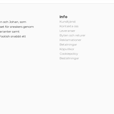
Info
Kundtjänst
in och Johan, som
Kontakta oss
sset för sneakers genom
Leveranser
varianter samt
Byten och returer
Footish snabbt ett
Reklamationer
Betalningar
Köpvillkor
Cookiepolicy
Beställningar