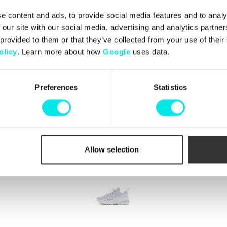
e content and ads, to provide social media features and to analy
 our site with our social media, advertising and analytics partn
 provided to them or that they’ve collected from your use of thei
olicy
. Learn more about how
Google
uses data.
ect The
Box Pack
Preferences
Statistics
449,00 kr
Allow selection
Nyligen besökta produkter
(rensa)