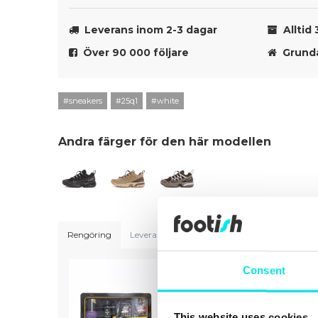
Leverans inom 2-3 dagar
Alltid 
Över 90 000 följare
Grunda
#sneakers
#25q1
#white
Andra färger för den här modellen
Rengöring
Leveranser
Storleksguide
Consent
This website uses cookies