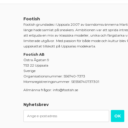
Footish
Footish grundades i Uppsala 2007 av barndomsvännerna Mart
länge hade samlat på sneakers. Ambitionen var att sprida intre
att erbjuda en mix av klassiska modeller, unika och färgstarka 
limiterade utgåvor. Med passion för både mode och kultur blev 
uppskattat tillskott på Uppsalas modekarta.
Footish AB
Östra Ågatan 9
753 22 Uppsala
Sverige
Organisationsnummer: 556740-7373
Momsregistreringsnummer: SE556740737301
Allmänna frågor: info@footish.se
Nyhetsbrev
OK