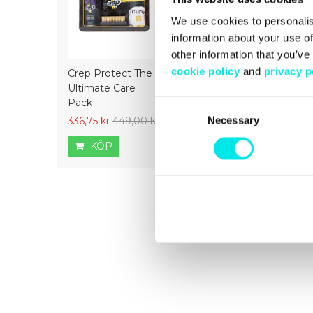
We use cookies to personalis
information about your use of
other information that you’ve
cookie policy
and
privacy p
Crep Protect The
Crep Protect Mark
Crep Prot
Ultimate Care
ON Pen Midsole -
Ultimate 
Pack
White
Consent
Necessary
Selection
336,75 kr
449,00 kr
126,75 kr
169,00 kr
336,75 kr
KÖP
KÖP
KÖP