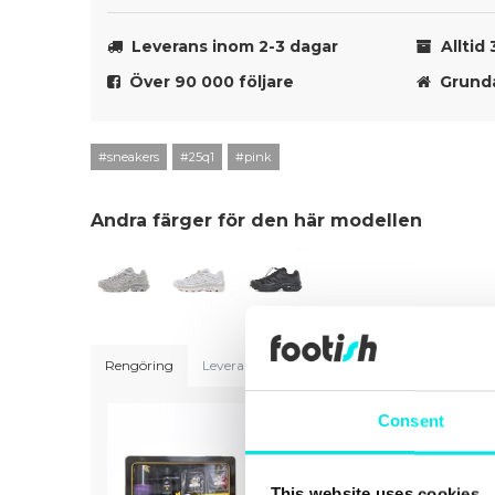
Leverans inom 2-3 dagar
Alltid 
Över 90 000 följare
Grunda
#sneakers
#25q1
#pink
Andra färger för den här modellen
Rengöring
Leveranser
Storleksguide
Consent
This website uses cookies