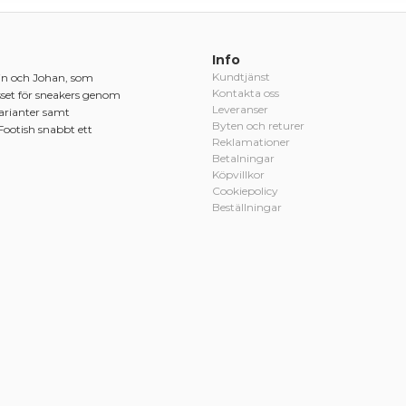
Info
Kundtjänst
in och Johan, som
Kontakta oss
sset för sneakers genom
Leveranser
varianter samt
Byten och returer
Footish snabbt ett
Reklamationer
Betalningar
Köpvillkor
Cookiepolicy
Beställningar