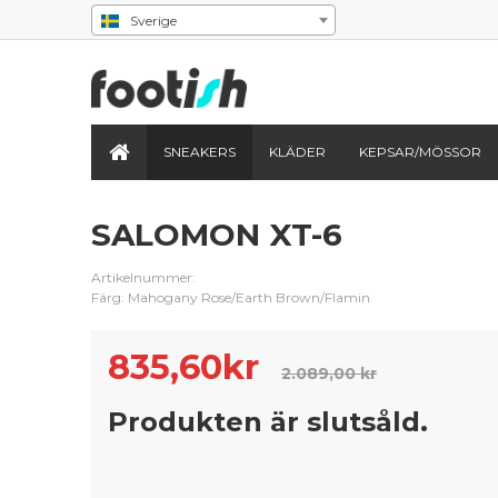
Sverige
SNEAKERS
KLÄDER
KEPSAR/MÖSSOR
SALOMON XT-6
Artikelnummer:
Färg: Mahogany Rose/Earth Brown/Flamin
835,60
kr
2.089,00 kr
Produkten är slutsåld.