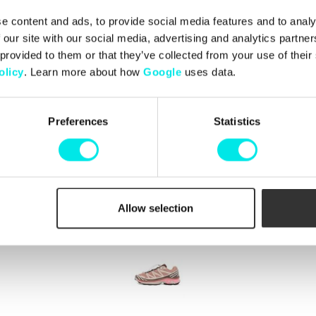
e content and ads, to provide social media features and to analy
 our site with our social media, advertising and analytics partn
 provided to them or that they’ve collected from your use of thei
olicy
. Learn more about how
Google
uses data.
ect The
Box Pack
Preferences
Statistics
Allow selection
Nyligen besökta produkter
(rensa)