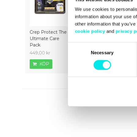
We use cookies to personalis
information about your use of
other information that you’ve
cookie policy
and
privacy p
Crep Protect The
Crep Protect Mark
Crep Prot
Ultimate Care
ON Pen Midsole -
Ultimate 
Pack
White
Consent
Necessary
Selection
449,00 kr
169,00 kr
449,00 kr
KÖP
KÖP
KÖP