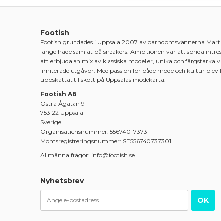
Footish
Footish grundades i Uppsala 2007 av barndomsvännerna Mart
länge hade samlat på sneakers. Ambitionen var att sprida intre
att erbjuda en mix av klassiska modeller, unika och färgstarka 
limiterade utgåvor. Med passion för både mode och kultur blev 
uppskattat tillskott på Uppsalas modekarta.
Footish AB
Östra Ågatan 9
753 22 Uppsala
Sverige
Organisationsnummer: 556740-7373
Momsregistreringsnummer: SE556740737301
Allmänna frågor: info@footish.se
Nyhetsbrev
OK