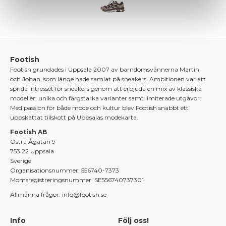
Footish
Footish grundades i Uppsala 2007 av barndomsvännerna Martin
och Johan, som länge hade samlat på sneakers. Ambitionen var att
sprida intresset för sneakers genom att erbjuda en mix av klassiska
modeller, unika och färgstarka varianter samt limiterade utgåvor.
Med passion för både mode och kultur blev Footish snabbt ett
uppskattat tillskott på Uppsalas modekarta.
Footish AB
Östra Ågatan 9
753 22 Uppsala
Sverige
Organisationsnummer: 556740-7373
Momsregistreringsnummer: SE556740737301
Allmänna frågor: info@footish.se
Info
Följ oss!