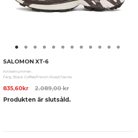
SALOMON XT-6
Artikelnummer:
Färg: Black Coffee/French Roast/Vanila
835,60
kr
2.089,00 kr
Produkten är slutsåld.