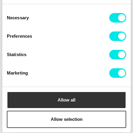
data.
Consent
Necessary
Selection
Preferences
Statistics
Crep Protect The Ultimate
Crep Protect Mark ON Pen
Care Pack
Midsole - White
Marketing
336,75 kr
449,00 kr
126,75 kr
169,00 kr
KÖP
KÖP
Allow all
Allow selection
(rensa)
Nyligen besökta produkter