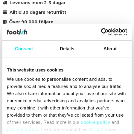
Leverans inom 2-3 dagar
Alltid 30 dagars returrätt
Över 90 000 följare
Grundat 2007
Consent
Details
About
#sneakers
#25q3
#black
Andra färger för den här modellen
This website uses cookies
We use cookies to personalise content and ads, to
provide social media features and to analyse our traffic.
We also share information about your use of our site with
our social media, advertising and analytics partners who
may combine it with other information that you’ve
Rengöring
Leveranser
Storleksguide
provided to them or that they’ve collected from your use
of their services. Read more in our
cookie policy
and
privacy policy
. Learn more about how
Google
uses