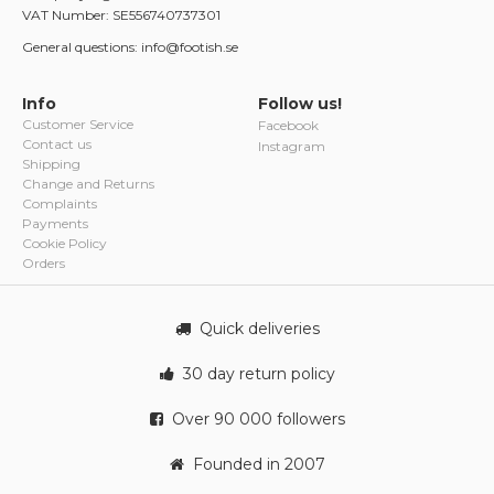
VAT Number: SE556740737301
General questions: info@footish.se
Info
Follow us!
Customer Service
Facebook
Contact us
Instagram
Shipping
Change and Returns
Complaints
Payments
Cookie Policy
Orders
Quick deliveries
30 day return policy
Over 90 000 followers
Founded in 2007