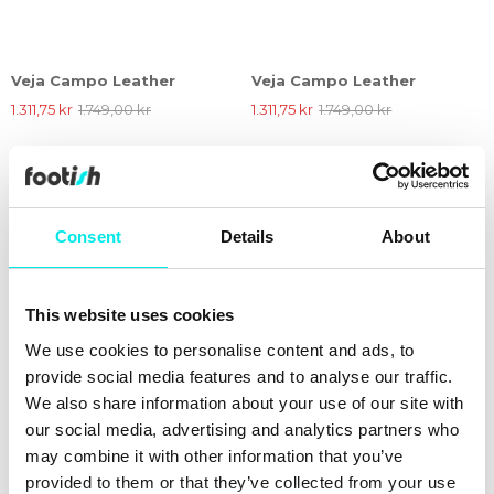
Veja Campo Leather
Veja Campo Leather
1.311,75 kr
1.749,00 kr
1.311,75 kr
1.749,00 kr
25%
25%
Consent
Details
About
This website uses cookies
We use cookies to personalise content and ads, to
provide social media features and to analyse our traffic.
We also share information about your use of our site with
our social media, advertising and analytics partners who
may combine it with other information that you’ve
Veja Campo Leather
Veja Paulistana J-Mesh
provided to them or that they’ve collected from your use
1.311,75 kr
1.749,00 kr
1.424,25 kr
1.899,00 kr