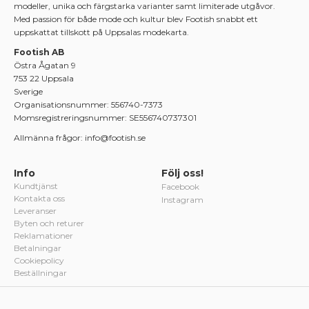
modeller, unika och färgstarka varianter samt limiterade utgåvor.
Med passion för både mode och kultur blev Footish snabbt ett
uppskattat tillskott på Uppsalas modekarta.
Footish AB
Östra Ågatan 9
753 22 Uppsala
Sverige
Organisationsnummer: 556740-7373
Momsregistreringsnummer: SE556740737301
Allmänna frågor: info@footish.se
Info
Följ oss!
Kundtjänst
Facebook
Kontakta oss
Instagram
Leveranser
Byten och returer
Reklamationer
Betalningar
Cookiepolicy
Beställningar