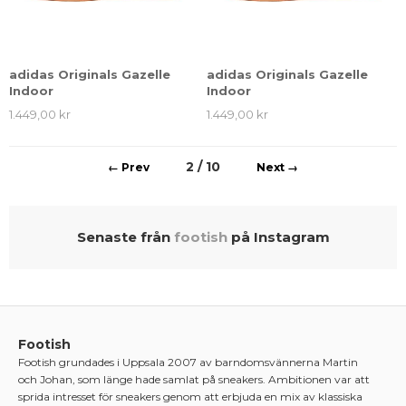
adidas Originals Gazelle
adidas Originals Gazelle
Indoor
Indoor
1.449,00 kr
1.449,00 kr
2 / 10
←
→
Senaste från
footish
på Instagram
Footish
Footish grundades i Uppsala 2007 av barndomsvännerna Martin
och Johan, som länge hade samlat på sneakers. Ambitionen var att
sprida intresset för sneakers genom att erbjuda en mix av klassiska