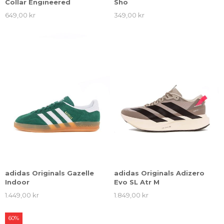
Collar Engineered
Sho
649,00 kr
349,00 kr
adidas Originals Gazelle
adidas Originals Adizero
Indoor
Evo SL Atr M
1.449,00 kr
1.849,00 kr
60%