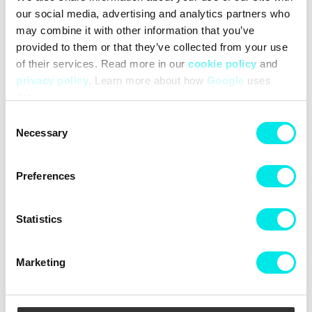
our social media, advertising and analytics partners who
may combine it with other information that you’ve
provided to them or that they’ve collected from your use
of their services. Read more in our
cookie policy
and
adidas Originals Opt AOP
adidas Originals Campus
privacy policy
. Learn more about how
Google
uses
LS Bra
00s W
data.
499,00 kr
1.014,30 kr
1.449,00 kr
Consent
Necessary
Selection
Preferences
Statistics
Marketing